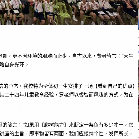
退却，更不因环境的艰难而止步。自古以来，贤者皆言：“天生
略自身光环。
极自信的心态，我校特为全体初一生安排了一场【看到自己的优点】
借其二十四年儿童教育经验，罗老师以睿智而风趣的方式，为在
坦的箴言：“如果用【爬树能力】来断定一条鱼有多少才干，它
育讲座的主旨，即事物皆有两面，我们应接纳个性，发挥所长，