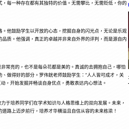
式，每一种存在都有其独特的价值。无需攀比，无需贬低，你的
格。他鼓励学生以开放的心态，挖掘自身的闪光点，无论是乐观
的品质。他强调，真正的卓越并非来自外界的评判，而是源自内
是非常亮的，也不是每朵花都是美的。真诚的去拥抱自己，哪怕
功、做得好的部分。罗伟銧老师鼓励学生：“人人皆可成才，关
互动，开始发掘并畅谈自身优点，勇敢表达内心想法。
致力于培养同学们在学术知识与人格思维上的双向发展。未来，
的道路上迈步前行，培养才华横溢且自信从容的未来栋梁！