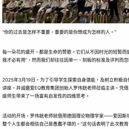
“你的过去是怎样不重要，重要的是你想成为怎样的人。”
每一朵花的盛开，都是生命的赞歌。它们从不因时光的短暂而
我才必有用”，然而我们却往往因单一、刻板的标准及评判而忽
2025年3月19日，为了引导学生探索自身潜能，及树立积
讲座，并诚邀爱EQ教育集团创始人罗伟銧老师莅临主讲。凭
座师生带来了一场富有启发性的四维思考。
活动的开场，罗伟銧老师就借用德国理论物理学家——爱因斯
整个人生都会相信自己是愚蠢不堪的。”这句话表明了此次教