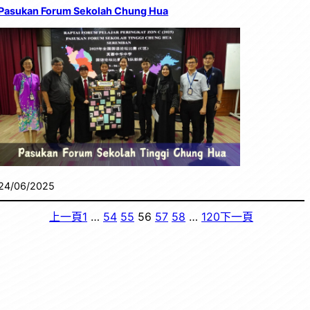
Pasukan Forum Sekolah Chung Hua
24/06/2025
上一頁
1
…
54
55
56
57
58
…
120
下一頁