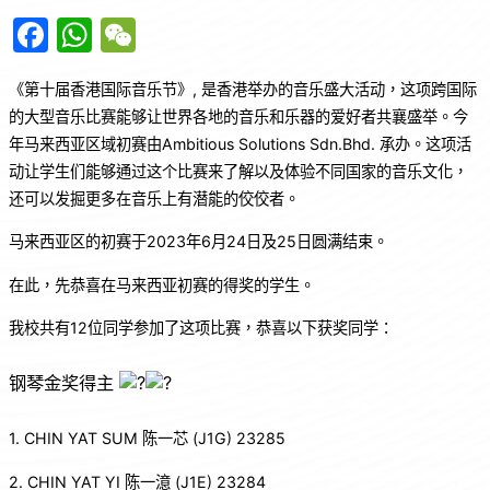
F
W
W
a
h
e
《第十届香港国际音乐节》, 是香港举办的音乐盛大活动，这项跨国际
c
at
C
的大型音乐比赛能够让世界各地的音乐和乐器的爱好者共襄盛举。今
e
s
h
年马来西亚区域初赛由Ambitious Solutions Sdn.Bhd. 承办。这项活
b
A
at
动让学生们能够通过这个比赛来了解以及体验不同国家的音乐文化，
o
p
还可以发掘更多在音乐上有潜能的佼佼者。
o
p
马来西亚区的初赛于2023年6月24日及25日圆满结束。
k
在此，先恭喜在马来西亚初赛的得奖的学生。
我校共有12位同学参加了这项比赛，恭喜以下获奖同学：
钢琴金奖得主
1.
CHIN YAT SUM 陈一芯 (J1G) 23285
2. CHIN YAT YI 陈一澺 (J1E) 23284