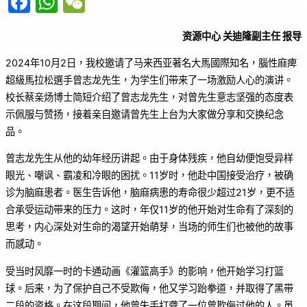
F
W
W
a
h
e
资源中心 关迪隆副主任 报导
c
at
C
e
s
h
2024年10月2日，我校邀请了马来西亚著名大馬國際知名，腦性麻痺
超級馬拉松選手曾志龙先生，为学生们带来了一场激励人心的演讲。
b
A
at
校长蔡亲炀博士简短介绍了曾志龙先生，对曾先生意志坚强的态度表
o
p
示佩服与赞扬，接着亲自邀请曾先生上台为大家做分享和交换纪念
o
p
品。
k
曾志龙先生从他的幼年经历讲起。由于身体残疾，他自幼便饱受异样
眼光、嘲讽、霸凌和冷眼的困扰。11岁时，他赴中国接受治疗，被确
诊为脑麻患者。医生告诉他，脑麻病患的寿命很少超过21岁，更不适
合承受运动带来的压力。这时，年仅11岁的他开始对生命有了深刻的
思考，内心深处对生命的渴望开始萌芽，当场的师生们也被他的故事
而感动。
受当时风靡一时的卡通动画《灌篮高手》的影响，他开始学习打篮
球。后来，为了保护自己不受欺侮，他又学习跆拳道，并取得了黑带
二段的资格。在这段期间，他曾失手打聋了一位曾欺侮过他的人。虽