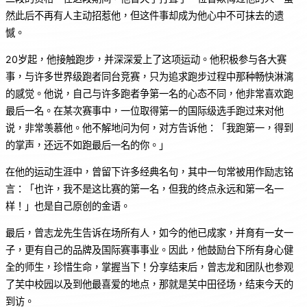
然此后不再有人主动招惹他，但这件事却成为他心中不可抹去的遗
憾。
20岁起，他接触跑步，并深深爱上了这项运动。他积极参与各大赛
事，与许多世界级跑者同台竞赛，只为追求跑步过程中那种畅快淋漓
的感觉。他说，自己与许多跑者争第一名的心态不同，他非常喜欢跑
最后一名。在某次赛事中，一位取得第一的国际级选手跑过来对他
说，非常羡慕他。他不解地问为何，对方告诉他：「我跑第一，得到
的掌声，还远不如跑最后一名的你。」
在他的运动生涯中，曾留下许多经典名句，其中一句常被用作励志铭
言：「也许，我不是这比赛的第一名，但我的终点永远和第一名一
样！」也是自己原创的金语。
最后，曾志龙先生告诉在场所有人，如今的他已成家，并育有一女一
子，更有自己的品牌及国际赛事事业。因此，他鼓励台下所有身心健
全的师生，珍惜生命，掌握当下！分享结束后，曾志龙和团队也参观
了芙中校园以及到他最喜爱的地点，那就是芙中田径场，结束今天的
到访。