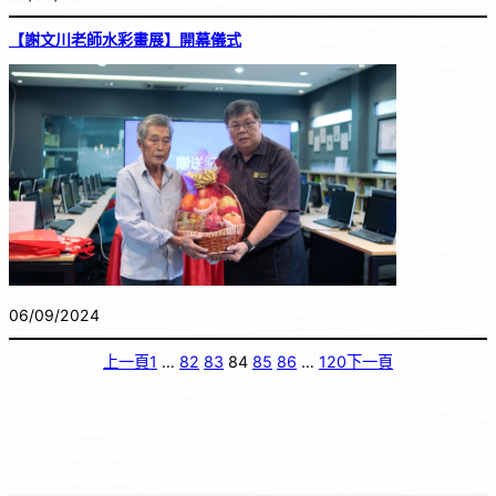
【謝文川老師水彩畫展】開幕儀式
06/09/2024
上一頁
1
…
82
83
84
85
86
…
120
下一頁