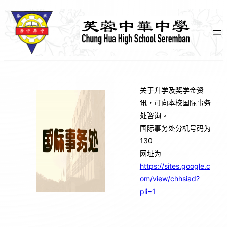
跳
至
主
要
內
容
关于升学及奖学金资
讯，可向本校国际事务
处咨询。
国际事务处分机号码为
130
网址为
https://sites.google.c
om/view/chhsiad?
pli=1