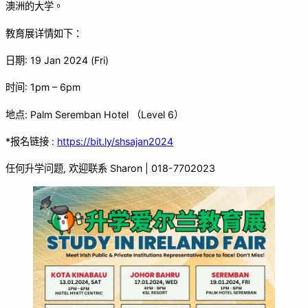
澳洲的大学。
o
p
教育展详情如下：
o
p
k
日期: 19 Jan 2024 (Fri)
时间: 1pm – 6pm
地点: Palm Seremban Hotel （Level 6）
*报名链接 :
https://bit.ly/shsajan2024
任何升学问题, 欢迎联系 Sharon | 018-7702023