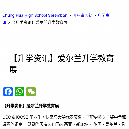
Chung Hua High School Seremban
>
国际事务处
>
升学资
讯
>
【升学资讯】爱尔兰升学教育展
【升学资讯】爱尔兰升学教育
展
F
W
W
a
h
e
【升学资讯】爱尔兰升学教育展
c
at
C
e
s
h
UEC & IGCSE 毕业生，快来与大学代表交谈，了解更多关于奖学金和
课程的讯息。 活动当天有来自马来西亚、新加坡、 英国、爱尔兰、及
b
A
at