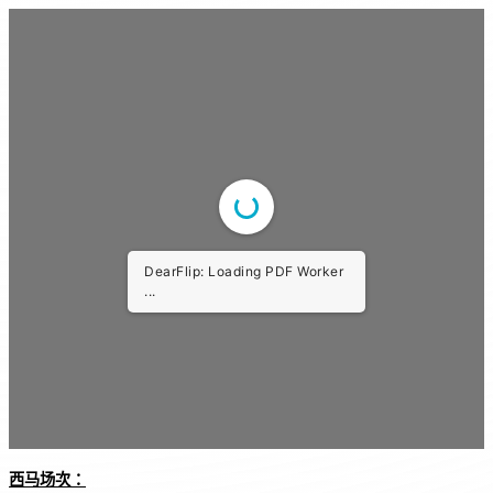
o
p
o
p
k
DearFlip: Loading PDF Worker
...
西马
场次：