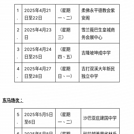
1
2025年4月21
（星期
柔佛永平德教会紫
.
日至22日
一、二）
安阁
2
2025年4月23
（星期
雪兰莪巴生皇城商
.
日
三）
务会展中心
3
2025年4月24
（星期
吉隆坡坤成中学
.
日至25日
四、五）
4
2025年4月27
（星期
吉打双溪大年新民
.
日至28日
日、一）
独立中学
东马
场次：
5
2025年5月5日
（星期
沙巴亚庇建国中学
.
至6日
一、二）
6
2025年5月8日
（星期
砂拉越美里省林氏