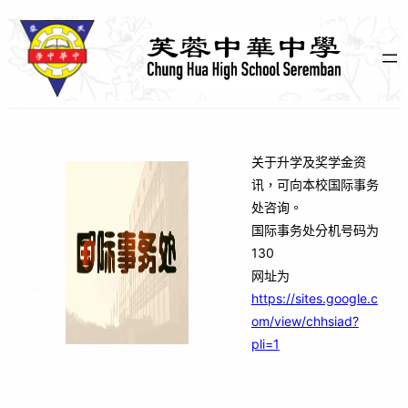
跳
至
主
要
內
容
关于升学及奖学金资
讯，可向本校国际事务
处咨询。
国际事务处分机号码为
130
网址为
https://sites.google.c
om/view/chhsiad?
pli=1