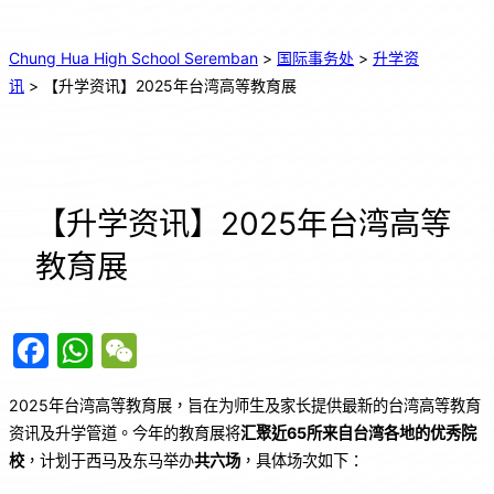
Chung Hua High School Seremban
>
国际事务处
>
升学资
讯
>
【升学资讯】2025年台湾高等教育展
【升学资讯】2025年台湾高等
教育展
F
W
W
a
h
e
2025年台湾高等教育展，旨在为师生及家长提供最新的台湾高等教育
c
at
C
资讯及升学管道。今年的教育展将
汇聚近
65
所来自台湾各地的优秀院
e
s
h
校
，计划于西马及东马举办
共六场
，具体场次如下：
b
A
at