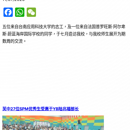
F
W
W
a
h
e
五位来自台南应用科技大学的志工，及一位来自法国普罗旺斯·阿尔卑
c
at
C
斯·蔚蓝海岸国际学校的同学，于七月造访我校，与我校师生展开为期
e
s
h
数周的交流。
b
A
at
o
p
o
p
k
芙中27位SPM优秀生受惠于YB陆兆福部长