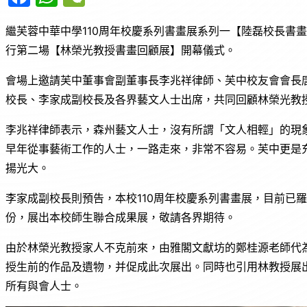
a
h
e
繼芙蓉中華中學110周年校慶系列書畫展系列一【陸磊校長書畫回
c
at
C
行第二場【林榮光教授書畫回顧展】開幕儀式。
e
s
h
b
A
at
會場上邀請芙中董事會副董事長李兆祥律師、芙中校友會會長
o
p
校長、李家成副校長及各界藝文人士出席，共同回顧林榮光教
o
p
李兆祥律師表示，森州藝文人士，沒有所謂「文人相輕」的現
k
早年從事藝術工作的人士，一路走來，非常不容易。芙中更是
揚光大。
李家成副校長則預告，本校110周年校慶系列書畫展，目前已
份，展出本校師生聯合成果展，敬請各界期待。
由於林榮光教授家人不克前來，由雅閣文獻坊的鄭桂源老師代
授生前的作品及遺物，并促成此次展出。同時也引用林教授展
所有與會人士。