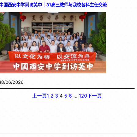
中国西安中学到访芙中｜31高三教师与我校各科主任交流
18/06/2026
上一頁
1
2
3
4
5
6
…
120
下一頁