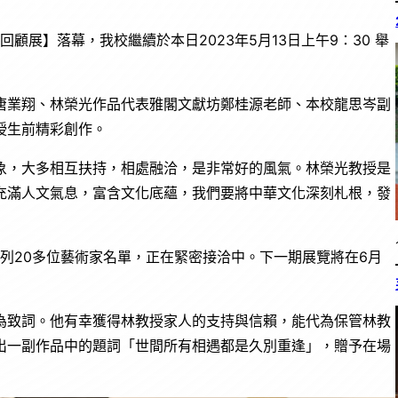
顧展】落幕，我校繼續於本日2023年5月13日上午9：30 舉
唐業翔、林榮光作品代表雅閣文獻坊鄭桂源老師、本校龍思岑副
授生前精彩創作。
象，大多相互扶持，相處融洽，是非常好的風氣。林榮光教授是
充滿人文氣息，富含文化底蘊，我們要將中華文化深刻札根，發
羅列20多位藝術家名單，正在緊密接洽中。下一期展覽將在6月
為致詞。他有幸獲得林教授家人的支持與信賴，能代為保管林教
出一副作品中的題詞「世間所有相遇都是久別重逢」，贈予在場