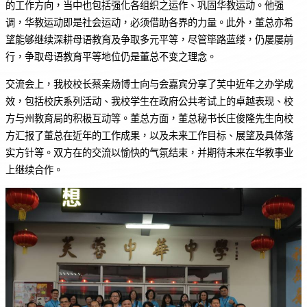
的工作方向，当中也包括强化各组织之运作、巩固华教运动。他强
调，华教运动即是社会运动，必须借助各界的力量。此外，董总亦希
望能够继续深耕母语教育及争取多元平等，尽管筚路蓝缕，仍屡屡前
行，争取母语教育平等地位仍是董总不变之理念。
交流会上，我校校长蔡亲炀博士向与会嘉宾分享了芙中近年之办学成
效，包括校庆系列活动、我校学生在政府公共考试上的卓越表现、校
方与州教育局的积极互动等。董总方面，董总秘书长庄俊隆先生向校
方汇报了董总在近年的工作成果，以及未来工作目标、展望及具体落
实方针等。双方在的交流以愉快的气氛结束，并期待未来在华教事业
上继续合作。