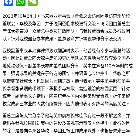
F
W
W
a
h
e
2023年10月24日，马来西亚董事会联合会总会访问团走访森州华校
c
at
C
董联会、华校及华团，并于晚间莅临本校进行交流。访问团由董总主
e
s
h
席陈大锦带领一众董总中委及行政团队，与我校董事会成员及行政团
b
A
at
队，针对我校最新办学成果、董总教育方针等议题作分享及交流。
o
p
我校副董事长李兆祥律师致欢迎辞时表示，他曾经有幸参与董总的活
o
p
动，因此对董总陈大锦主席所领导的团队义务性地为华教奔波全国各
k
地感动敬佩。副董事长亦向董总团队分享了芙中在筹备110周年时的成
果，强调成果的关键在于各方的团结，并语重心长地指出，华教之所
以能够茁壮成长，也是因为团结之故。他也表示，芙中董事部在董事
长拿督张贤炳的带领下，积极参与校政，营造融洽的校园氛围。针对
统考，副董事长亦指出，随着统考在国内外越来越受青睐，近年来留
校完成高三学业的人数有所提升，因为他也表示对统考的高度关注。
董总主席陈大锦分享了他与芙中前校长林佳作有过一段不解之缘，并
指出在参观校园时对芙中的建设及景观表示赞叹。他指出，此行的目
的除了是要向森州各华校、华团汇报工作成果以外，也报告未来三年