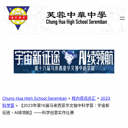
跳
至
主
要
內
容
Chung Hua High School Seremban
>
校内资讯总汇
>
2023
科学营
>
【2023年第16届马来西亚华文独中科学营：宇宙新
征途，AI续领航】——科学创意实作比赛