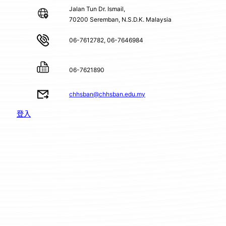
Jalan Tun Dr. Ismail,
70200 Seremban, N.S.D.K. Malaysia
06-7612782, 06-7646984
06-7621890
chhsban@chhsban.edu.my
登入