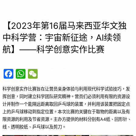
【2023年第16届马来西亚华文独
中科学营：宇宙新征途，AI续领
航】——科学创意实作比赛
F
W
W
a
h
e
科学创意实作比赛旨在让营员亲身体验与利用现代科学试验技巧，发
c
at
C
挥创意，同时建立科学团队研究精神。营员们必须利用有限的资源设
e
s
h
计并制作一个能隔远距离取回乒乓球的装置，并利用该装置把固定点
b
A
at
上的乒乓球移动到指定位置。本次比赛的关键在于取物的距离以及有
o
p
限资源的利用及节省资源。主办方提供的材料分别有A4纸、回形针、
线、透明胶纸、乒乓球以及剪刀。
o
p