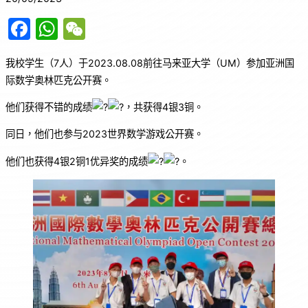
F
W
W
a
h
e
我校学生（7人）于2023.08.08前往马来亚大学（UM）参加亚洲国
c
at
C
际数学奥林匹克公开赛。
e
s
h
他们获得不错的成绩
，共获得4银3铜。
b
A
at
o
p
同日，他们也参与2023世界数学游戏公开赛。
o
p
他们也获得4银2铜1优异奖的成绩
。
k