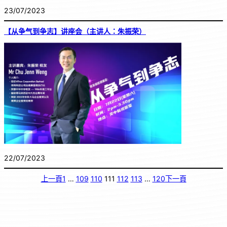
23/07/2023
【从争气到争志】讲座会（主讲人：朱振荣）
22/07/2023
上一頁
1
…
109
110
111
112
113
…
120
下一頁