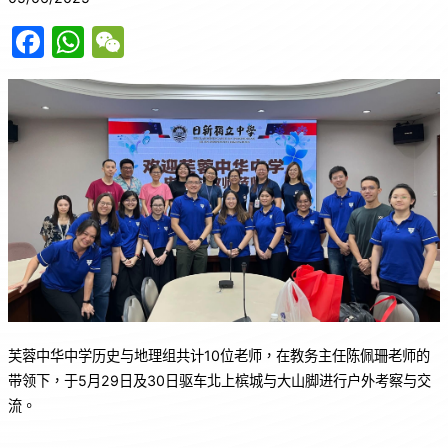
F
W
W
a
h
e
c
at
C
e
s
h
b
A
at
o
p
o
p
k
芙蓉中华中学历史与地理组共计10位老师，在教务主任陈佩珊老师的
带领下，于5月29日及30日驱车北上槟城与大山脚进行户外考察与交
流。