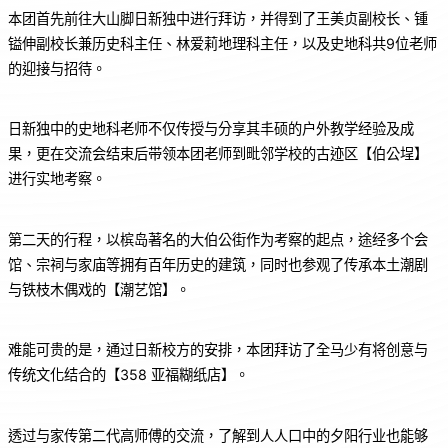
本团首先前往大山脚日新独中进行拜访，并得到了王美贞副校长、锺
镒伸副校长兼历史科主任、林爱莉地理科主任，以及史地科共9位老师
的迎接与招待。
日新独中的史地科老师不仅传授与分享其丰硕的户外教学经验及成
果，更在交流会结束后带领本团老师到毗邻学校的古迹区【伯公埕】
进行实地考察。
第二天的行程，以槟岛著名的大伯公街作为考察的起点，途经多个会
馆、宗祠与家庙等拥有百年历史的建筑，同时也参观了传承本土潮剧
与铁枝木偶戏的【潮艺馆】。
难能可贵的是，通过日新校方的安排，本团拜访了全马少有将创意与
传统文化结合的【358 亚福糊纸店】。
透过与家传第二代高师傅的交流，了解到人人口中的夕阳行业也能够