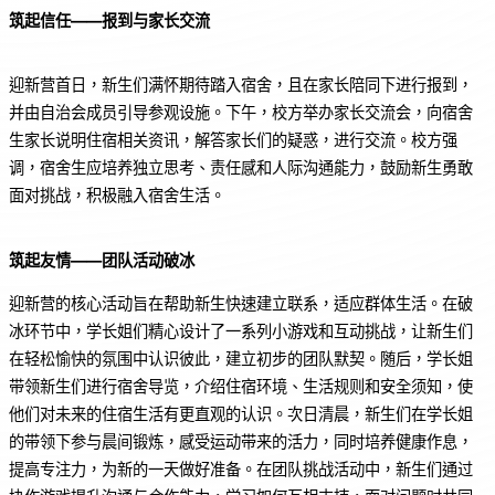
筑起信任——
报到与家长交流
迎新营首日，新生们满怀期待踏入宿舍，且在家长陪同下进行报到，
并由自治会成员引导参观设施。下午，校方举办家长交流会，向宿舍
生家长说明住宿相关资讯，解答家长们的疑惑，进行交流。校方强
调，宿舍生应培养独立思考、责任感和人际沟通能力，鼓励新生勇敢
面对挑战，积极融入宿舍生活。
筑起友情——
团队活动破冰
迎新营的核心活动旨在帮助新生快速建立联系，适应群体生活。在破
冰环节中，学长姐们精心设计了一系列小游戏和互动挑战，让新生们
在轻松愉快的氛围中认识彼此，建立初步的团队默契。随后，学长姐
带领新生们进行宿舍导览，介绍住宿环境、生活规则和安全须知，使
他们对未来的住宿生活有更直观的认识。次日清晨，新生们在学长姐
的带领下参与晨间锻炼，感受运动带来的活力，同时培养健康作息，
提高专注力，为新的一天做好准备。在团队挑战活动中，新生们通过