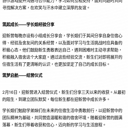
协作游戏提升沟通与合作能力，学习如何互相支持，面对问题时共同
寻找解决方案，在欢笑与汗水中建立深厚的友谊。
筑起成长——
学长姐经验分享
迎新营每晚亦设有小组成长分享会，学长姐们于其间分享自身住宿心
得、经验及舍友间的关系经营，以及面对学习与生活挑战时应具备的
积极心态。他们鼓励新生勇敢表达自己，遇到困难时主动寻求帮助，
积极融入宿舍这个大家庭。通过这些经验交流，新生们对即将展开的
住宿生活有了更清晰的认识，也更加坚定了自己的成长目标。
筑梦启航——
结营仪式
2月16日，迎新营进入结营仪式，新生们分享三天以来的收获。从最初
的陌生，到建立团队默契，每位新生都在迎新营中成长许多。
学长姐们勉励学弟妹们在未来的住宿生活中勇敢前行，以迎新营中的
团队精神为基础，共同营造温暖和谐的宿舍环境。随着迎新营的圆满
落幕，新生们带着收获和信心，迈向新的学习与生活旅程。