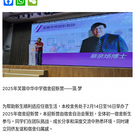
F
W
W
a
h
e
c
at
C
e
s
h
b
A
at
o
p
o
p
k
2025年芙蓉中华中学宿舍迎新营——筑·梦
为帮助新生顺利适应住宿生活，本校舍务处于2月14日至16日举办了
2025年宿舍迎新营。本迎新营由宿舍自治会策划，全体初一宿舍新生
参与。同学们在团队挑战、成长分享和深度交流中熟悉环境，同时建
立同侪友谊和宿舍归属感。