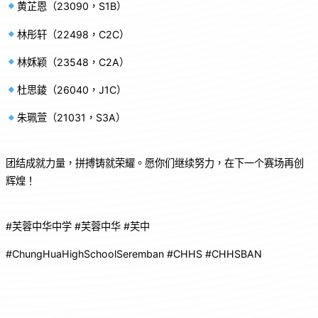
黄芷恩（23090，S1B）
林彤轩（22498，C2C）
林姀颖（23548，C2A）
杜思錂（26040，J1C）
朱珮萱（21031，S3A）
团结成就力量，拼搏铸就荣耀。愿你们继续努力，在下一个赛场再创
辉煌！
#芙蓉中华中学 #芙蓉中华 #芙中
#ChungHuaHighSchoolSeremban #CHHS #CHHSBAN