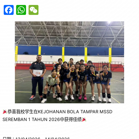
F
W
W
a
h
e
c
at
C
e
s
h
b
A
at
o
p
o
p
k
恭喜我校学生在KEJOHANAN BOLA TAMPAR MSSD
SEREMBAN 1 TAHUN 2026中获得佳绩