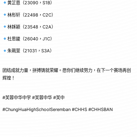
黄芷恩（23090，S1B）
林彤轩（22498，C2C）
林姀颖（23548，C2A）
杜思錂（26040，J1C）
朱珮萱（21031，S3A）
团结成就力量，拼搏铸就荣耀。愿你们继续努力，在下一个赛场再创
辉煌！
#芙蓉中华中学 #芙蓉中华 #芙中
#ChungHuaHighSchoolSeremban #CHHS #CHHSBAN