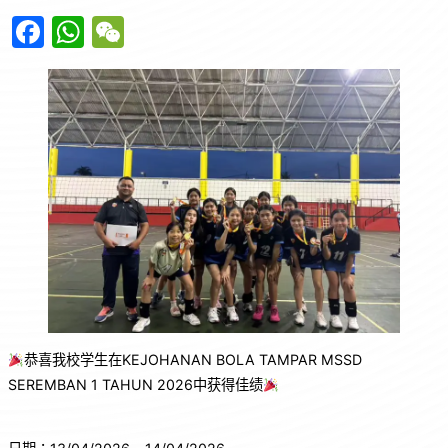
F
W
W
a
h
e
c
at
C
e
s
h
b
A
at
o
p
o
p
k
恭喜我校学生在KEJOHANAN BOLA TAMPAR MSSD
SEREMBAN 1 TAHUN 2026中获得佳绩