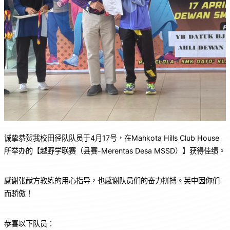
诚挚恭贺我校田径队队员于4月17号，在Mahkota Hills Club House
所举办的【越野学联赛（县赛-Merentas Desa MSSD）】获得佳绩。
感谢张献方教练的用心指导，也感谢队员们的奋力拼搏。芙中因你们
而骄傲！
恭喜以下队员：