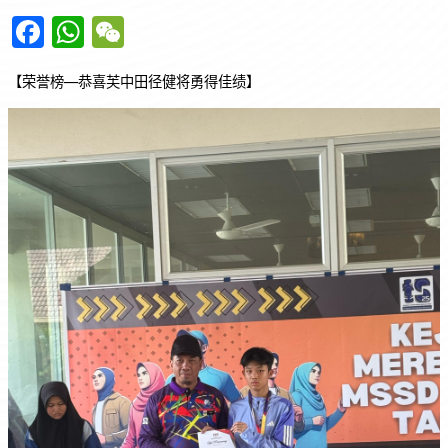
F
W
W
a
h
e
【荣誉榜—恭喜芙中田径健将勇得佳绩】
c
at
C
e
s
h
b
A
at
o
p
o
p
k