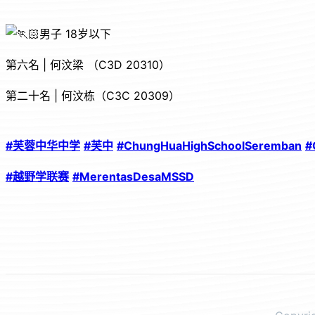
男子 18岁以下
第六名 | 何汶梁 （C3D 20310）
第二十名 | 何汶栋（C3C 20309）
#
芙蓉中华中学
#
芙中
#ChungHuaHighSchoolSeremban
#
#
越野学联赛
#MerentasDesaMSSD