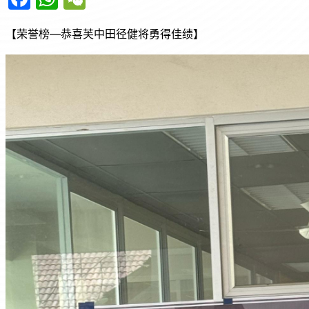
a
h
e
【荣誉榜—恭喜芙中田径健将勇得佳绩】
c
at
C
e
s
h
b
A
at
o
p
o
p
k