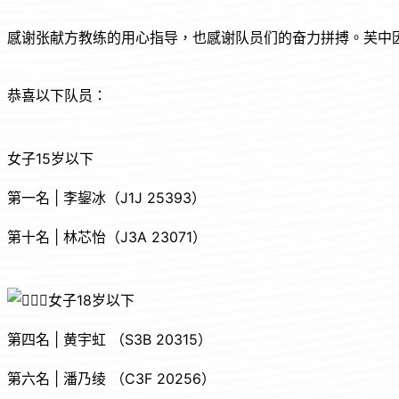
感谢张献方教练的用心指导，也感谢队员们的奋力拼搏。芙中
恭喜以下队员：
女子15岁以下
第一名 | 李鋆冰（J1J 25393）
第十名 | 林芯怡（J3A 23071）
女子18岁以下
第四名 | 黄宇虹 （S3B 20315）
第六名 | 潘乃绫 （C3F 20256）