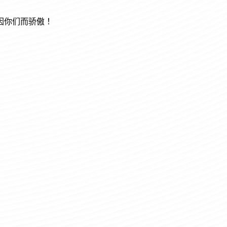
因你们而骄傲！