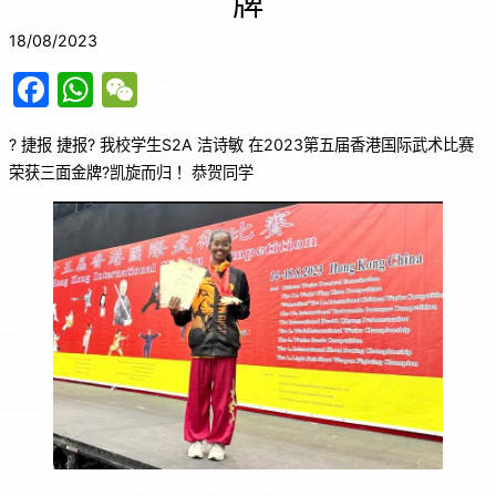
牌
18/08/2023
F
W
W
a
h
e
? 捷报 捷报? 我校学生S2A 洁诗敏 在2023第五届香港国际武术比赛
c
at
C
荣获三面金牌?凯旋而归！ 恭贺同学
e
s
h
b
A
at
o
p
o
p
k