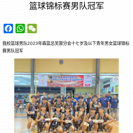
篮球锦标赛男队冠军
F
W
W
a
h
e
我校篮球男队2023年森篮总芙蓉分会十七岁及以下青年男女篮球锦标
c
at
C
赛男队冠军
e
s
h
b
A
at
o
p
o
p
k