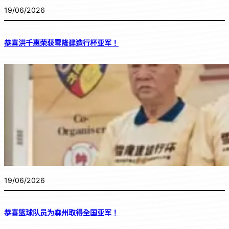
19/06/2026
恭喜洪千惠荣获雪隆建造行杯亚军！
19/06/2026
恭喜篮球队员为森州取得全国亚军！