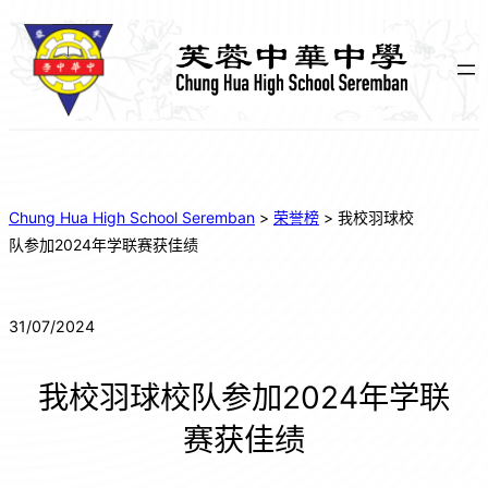
Chung Hua High School Seremban
>
荣誉榜
>
我校羽球校
队参加2024年学联赛获佳绩
31/07/2024
我校羽球校队参加2024年学联
赛获佳绩