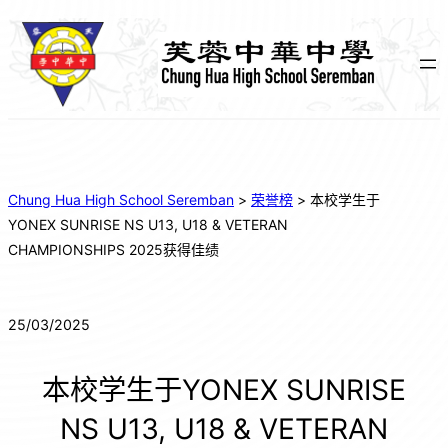
Chung Hua High School Seremban
>
荣誉榜
>
本校学生于
YONEX SUNRISE NS U13, U18 & VETERAN
CHAMPIONSHIPS 2025获得佳绩
25/03/2025
本校学生于YONEX SUNRISE
NS U13, U18 & VETERAN