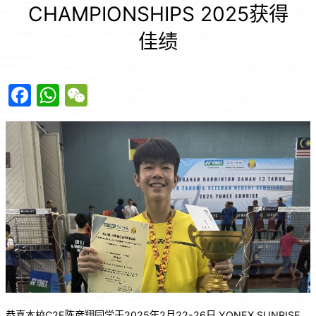
CHAMPIONSHIPS 2025获得
佳绩
F
W
W
a
h
e
c
at
C
e
s
h
b
A
at
o
p
o
p
k
恭喜本校C2E陈彦翔同学于2025年2月22-26日 YONEX SUNRISE