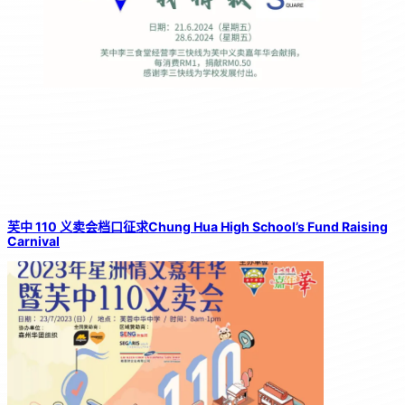
芙中 110 义卖会档口征求Chung Hua High School’s Fund Raising
Carnival