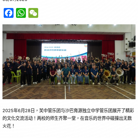
F
W
W
a
h
e
c
at
C
e
s
h
b
A
at
o
p
o
p
k
2025年6月28日，芙中管乐团与沙巴育源独立中学管乐团展开了精彩
的文化交流活动！两校的师生齐聚一堂，在音乐的世界中碰撞出无数
火花！