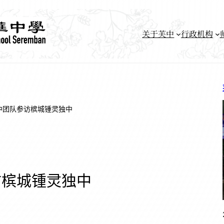
关于芙中
行政机构
中团队参访槟城锺灵独中
访槟城锺灵独中