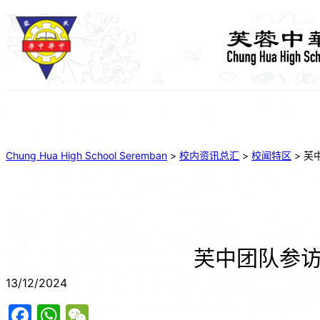
Chung Hua High School Seremban
>
校内资讯总汇
>
校闻特区
>
芙
芙中团队参
13/12/2024
F
W
W