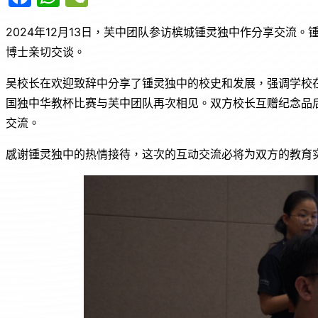
a
h
e
2024年12月13日，芙中团队参访槟城锺灵独中作分享交流
c
at
C
博士亲切交谈。
e
s
h
b
A
at
吴校长在欢迎致辞中分享了锺灵独中的校史和发展，强调学校在
o
p
国独中华教杯比赛与芙中团队再次相见。双方校长互赠纪念品
交流。
o
p
k
感谢锺灵独中的热情接待，这次的互动交流必将为双方的教育