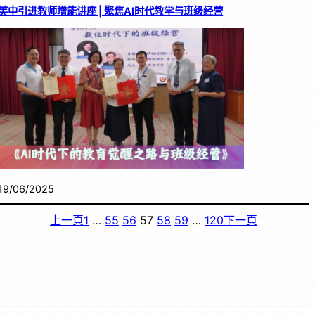
芙中引进教师增能讲座 | 聚焦AI时代教学与班级经营
19/06/2025
上一頁
1
…
55
56
57
58
59
…
120
下一頁