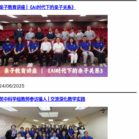
亲子教育讲座 |《AI时代下的亲子关系》
24/06/2025
芙中科学组教师参访循人 | 交流深化教学实践