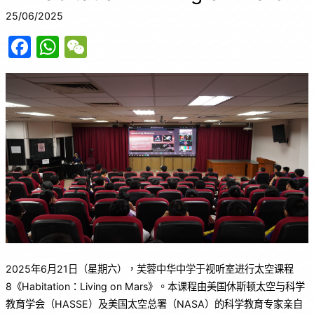
25/06/2025
F
W
W
a
h
e
c
at
C
e
s
h
b
A
at
o
p
o
p
k
2025年6月21日（星期六），芙蓉中华中学于视听室进行太空课程
8《Habitation：Living on Mars》。本课程由美国休斯顿太空与科学
教育学会（HASSE）及美国太空总署（NASA）的科学教育专家亲自