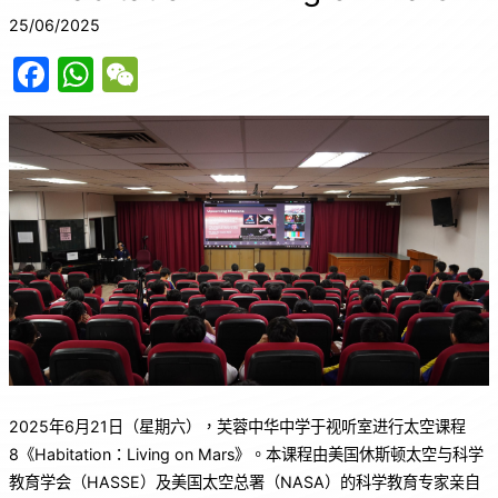
25/06/2025
F
W
W
a
h
e
c
at
C
e
s
h
b
A
at
o
p
o
p
k
2025年6月21日（星期六），芙蓉中华中学于视听室进行太空课程
8《Habitation：Living on Mars》。本课程由美国休斯顿太空与科学
教育学会（HASSE）及美国太空总署（NASA）的科学教育专家亲自