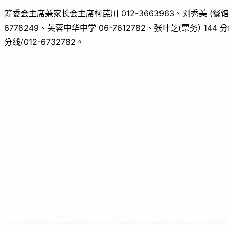
筹委会主席兼家长会主席柯苠川 012-3663963、刘秀美 (餐馆组主
6778249、芙蓉中华中学 06-7612782、张叶芝(票务) 144 分
分线/012-6732782。