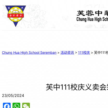
Chung Hua High School Seremban
>
活动资讯
>
111校庆
>
芙中11
芙中111校庆义卖
23/05/2024
F
W
W