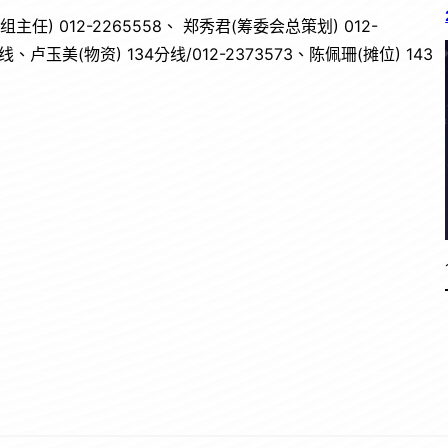
任) 012-2265558、 郑秀君(筹委会总策划) 012-
线、卢玉美(物资) 134分线/012-2373573、陈佩珊(摊位) 143