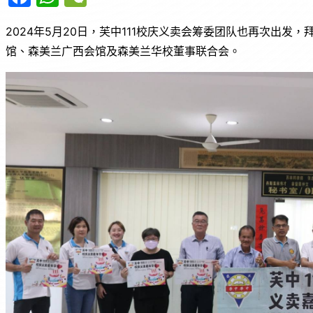
a
h
e
2024年5月20日，芙中111校庆义卖会筹委团队也再次出
c
at
C
馆、森美兰广西会馆及森美兰华校董事联合会。
e
s
h
b
A
at
o
p
o
p
k