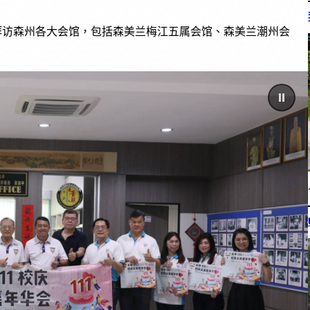
发，拜访森州各大会馆，包括森美兰梅江五属会馆、森美兰潮州会