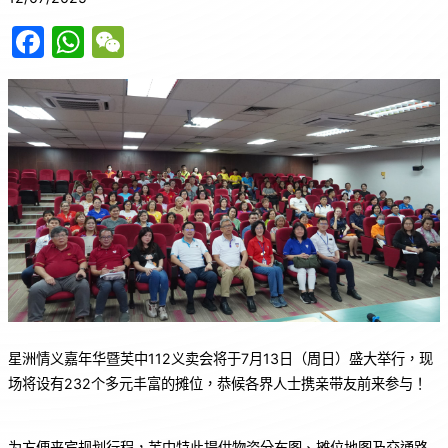
F
W
W
a
h
e
c
at
C
e
s
h
b
A
at
o
p
o
p
k
星洲情义嘉年华暨芙中112义卖会将于7月13日（周日）盛大举行，现
场将设有232个多元丰富的摊位，恭候各界人士携亲带友前来参与！
为方便来宾规划行程，芙中特此提供物资分布图、摊位地图及交通路