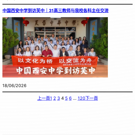
中国西安中学到访芙中｜31高三教师与我校各科主任交流
18/06/2026
上一頁
1
2
3
4
5
6
…
120
下一頁