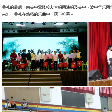
典礼的最后，由芙中雪隆校友合唱团演唱及芙中、波中华乐团
来》，典礼在悠扬的乐曲中，落下帷幕。