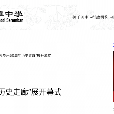
关于芙中
行政机构
芙蓉华乐50周年历史走廊”展开幕式
年历史走廊”展开幕式