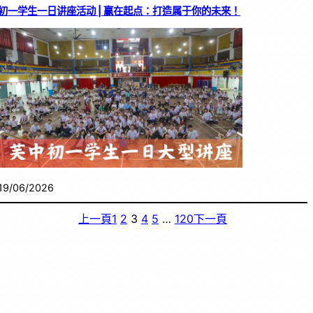
初一学生一日讲座活动 | 赢在起点：打造属于你的未来！
19/06/2026
上一頁
1
2
3
4
5
…
120
下一頁