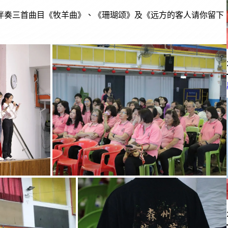
伴奏三首曲目《牧羊曲》、《珊瑚颂》及《远方的客人请你留下