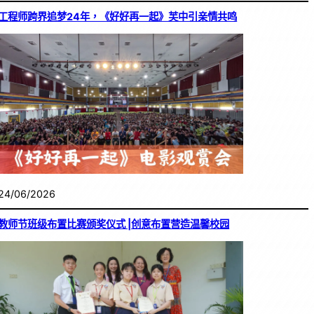
工程师跨界追梦24年，《好好再一起》芙中引亲情共鸣
24/06/2026
教师节班级布置比赛颁奖仪式 |创意布置营造温馨校园