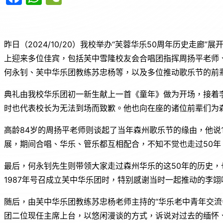
a
h
e
c
at
C
e
s
h
昨日（2024/10/20）我校举办“芙蓉华乐50周年历史走
b
A
at
上迎来多位佳宾，包括芙中雪隆校友会合唱团指挥周扬平老师
o
p
何永钊、芙中华乐团教练苏忠杨等，以及多位推动歌乐节的前
o
p
典礼由我校华乐团初一新生献上一首《童年》做为开场，接着
k
时也代表校长为无法到场而致歉。他也向在座的诸位前辈们为
高龄84岁的周扬平老师则谈起了当年森州歌乐节的缘由，他说
展，期间合唱、华乐、管乐都互相配合，不知不觉也走过50年
最后，何永钊先生则带领大家走过森州华乐的这50年的历史
1987年号召成立芙中华乐团时，特别感谢当时一起推动的李翊
随后，由芙中华乐团教练苏忠杨老师主持的“华乐老中青年交流
团二位现任主席上台，以悠闲漫谈的方式，诉说对过去的缅怀