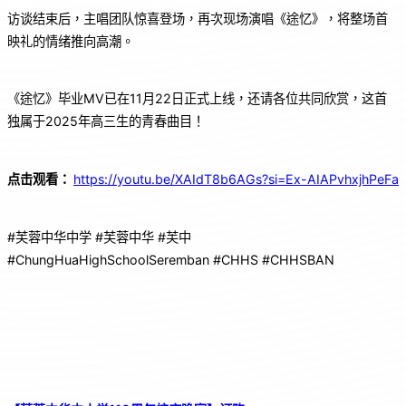
访谈结束后，主唱团队惊喜登场，再次现场演唱《途忆》，将整场首
映礼的情绪推向高潮。
《途忆》毕业MV已在11月22日正式上线，还请各位共同欣赏，这首
独属于2025年高三生的青春曲目！
点击观看：
https://youtu.be/XAIdT8b6AGs?si=Ex-AIAPvhxjhPeFa
#芙蓉中华中学 #芙蓉中华 #芙中
#ChungHuaHighSchoolSeremban #CHHS #CHHSBAN