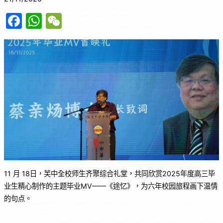
F
W
W
a
h
e
c
at
C
e
s
h
b
A
at
o
p
o
p
k
11 月 18日，芙中全校师生齐聚综合礼堂，共同欣赏2025年度高三毕
业生精心制作的主题毕业MV——《途忆》，为六年校园旅程画下温情
的句点。