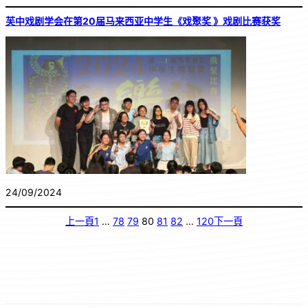
芙中戏剧学会在第20届马来西亚中学生《戏聚奖 》戏剧比赛获奖
24/09/2024
上一頁
1
…
78
79
80
81
82
…
120
下一頁