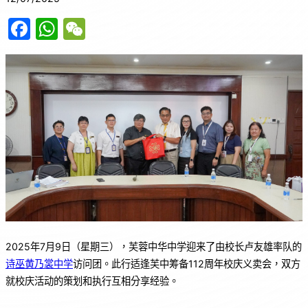
F
W
W
a
h
e
c
at
C
e
s
h
b
A
at
o
p
o
p
k
2025年7月9日（星期三），芙蓉中华中学迎来了由校长卢友雄率队的
诗巫黄乃裳中学
访问团。此行适逢芙中筹备112周年校庆义卖会，双方
就校庆活动的策划和执行互相分享经验。