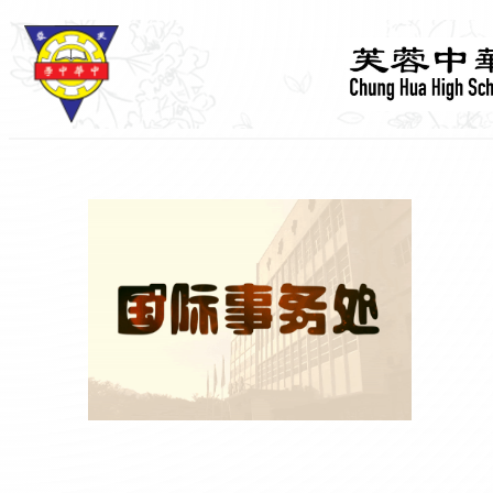
跳
至
主
要
內
容