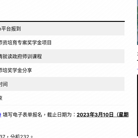
m平台报到
师资培育专案奖学金项目
请就读政府师训课程
师培奖学金分享
时间
束
9
填写电子表单报名，截止日期为：
2023
年
3
月
10
日（星期
37，分机232。