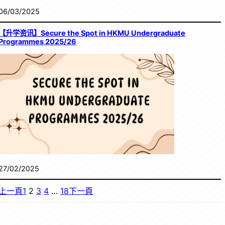
06/03/2025
【升学资讯】Secure the Spot in HKMU Undergraduate
Programmes 2025/26
27/02/2025
上一頁
1
2
3
4
…
18
下一頁