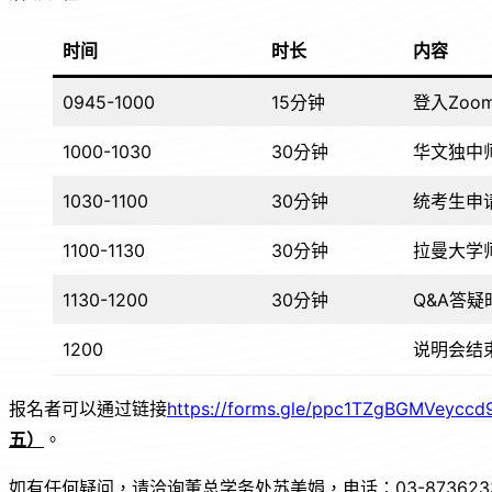
o
p
k
时间
时长
内容
0945-1000
15分钟
登入Zoo
1000-1030
30分钟
华文独中
1030-1100
30分钟
统考生申
1100-1130
30分钟
拉曼大学
1130-1200
30分钟
Q&A答疑
1200
说明会结
报名者可以通过链接
https://forms.gle/ppc1TZgBGMVeyccd
五）
。
如有任何疑问，请洽询董总学务处苏美娟，电话：03-873623