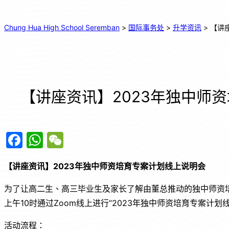
Chung Hua High School Seremban
>
国际事务处
>
升学资讯
>
【讲
【讲座资讯】2023年独中师
F
W
W
a
h
e
【讲座资讯】
2023
年独中师资培育专案计划线上说明会
c
at
C
e
s
h
为了让高二生、高三毕业生及家长了解由董总推动的独中师资
b
A
at
上午10时通过Zoom线上进行“2023年独中师资培育专案计划
o
p
活动流程：