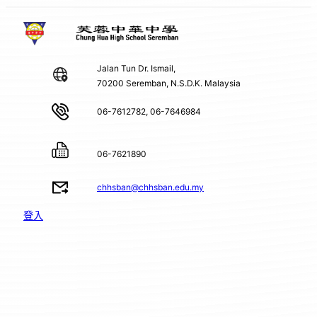
Jalan Tun Dr. Ismail,
70200 Seremban, N.S.D.K. Malaysia
06-7612782, 06-7646984
06-7621890
chhsban@chhsban.edu.my
登入