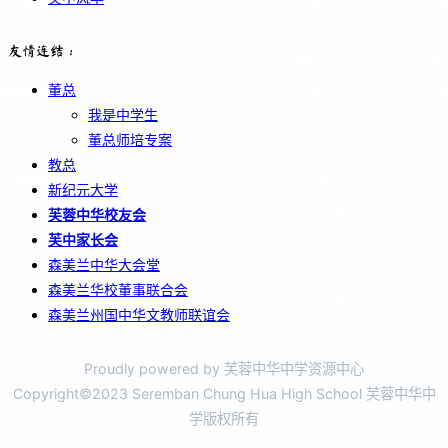
友情连结：
董总
我是中学生
董总师培专案
教总
新纪元大学
芙蓉中华校友会
芙中家长会
森美兰中华大会堂
森美兰华校董事联合会
森美兰州国中华文教师联谊会
Proudly powered by 芙蓉中华中学资源中心
Copyright©2023 Seremban Chung Hua High School 芙蓉中华中
学版权所有