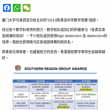
F
W
W
a
h
e
厦门大学马来西亚分校主办的“2023陈景润中学数学竞赛”成绩。
c
at
C
e
s
h
经过各个数学科老师的努力、数学校队成员们的积极参与（各类实体
及网课的培训），不少校队成员获得high distinction 及 distinction的
b
A
at
佳绩。我校也获得南马区各组团体赛的前四名。
o
p
恭喜各位得奖者，也感谢校方的支持。希望我校数学表现也会越来越
o
p
好。
k