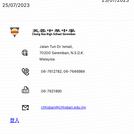
23/07/2023
25/07/2023
Jalan Tun Dr. Ismail,
70200 Seremban, N.S.D.K.
Malaysia
06-7612782, 06-7646984
06-7621890
chhsban@chhsban.edu.my
登入