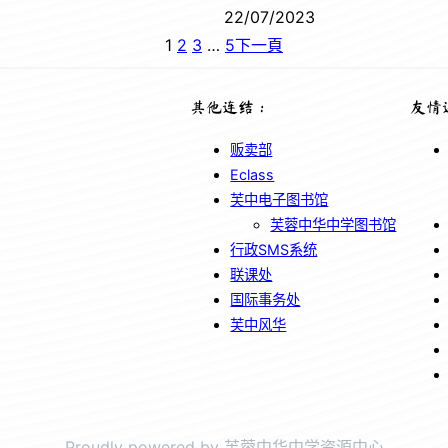
22/07/2023
1
2
3
…
5
下一頁
其他连结：
友情
贩卖部
Eclass
芙中电子图书馆
芙蓉中华中学图书馆
行政SMS系统
联课处
国际事务处
芙中风华
Proudly powered by 芙蓉中华中学资源中心