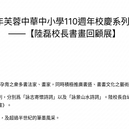
3年芙蓉中華中小學110週年校慶系
——【陸磊校長書畫回顧展】
所孕育之衆多書法家、畫家，同時積極推廣書道、書畫文化之藝
列，分別爲「詠志寄懷詩詞」以及「詠景山水詩詞」。陸校長自
書》。
生，及超過半世紀的筆墨風采。