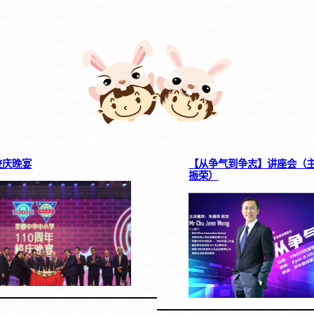
校庆晚宴
【从争气到争志】讲座会（
振荣）