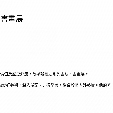
列書畫展
術價值及歷史源流，故舉辦校慶系列書法、書畫展。
幼愛好藝術，深入漢隸、北碑堂奧，活躍於國内外藝壇。他的著