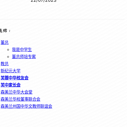
22/07/2023
连结：
董总
我是中学生
董总师培专案
教总
新纪元大学
芙蓉中华校友会
芙中家长会
森美兰中华大会堂
森美兰华校董事联合会
森美兰州国中华文教师联谊会