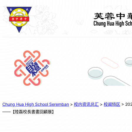
跳
至
主
要
內
容
Chung Hua High School Seremban
>
校内资讯总汇
>
校闻特区
>
2
——【陸磊校長書畫回顧展】