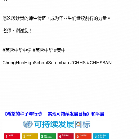
愿这段珍贵的师生情谊，成为毕业生们继续前行的力量。
老师，谢谢您！
#芙蓉中华中学 #芙蓉中华 #芙中
ChungHuaHighSchoolSeremban #CHHS #CHHSBAN
《希望的种子与行动──实现可持续发展目标》和平展