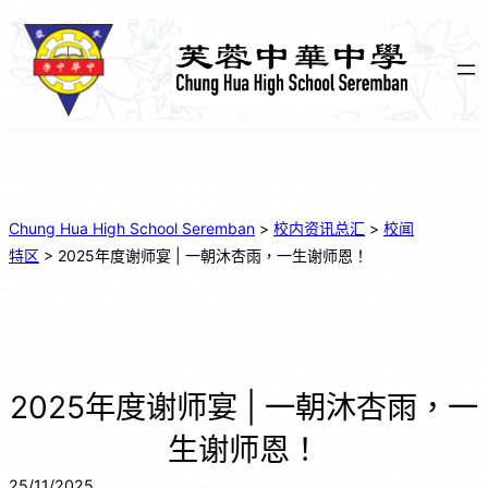
Chung Hua High School Seremban
>
校内资讯总汇
>
校闻
特区
>
2025年度谢师宴 | 一朝沐杏雨，一生谢师恩！
2025年度谢师宴 | 一朝沐杏雨，一
生谢师恩！
25/11/2025