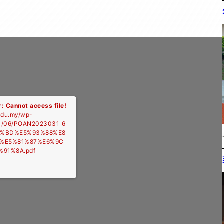
r: Cannot access file!
edu.my/wp-
23/06/POAN2023031_6
%BD%E5%93%88%E8
%E5%81%87%E6%9C
91%8A.pdf