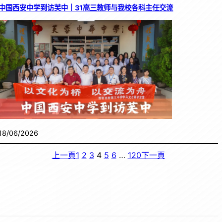
中国西安中学到访芙中｜31高三教师与我校各科主任交流
18/06/2026
上一頁
1
2
3
4
5
6
…
120
下一頁