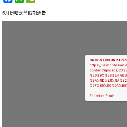
a
h
e
6月份哈芝节假期通告
c
at
C
e
s
h
b
A
at
o
p
o
p
k
CROSS ORIGIN!!
Erro
https://new.chhsban.
content/uploads/20
%E6%9C%88%E4%BB
%8A%9D%E8%8A%82
%9F%E9%80%9A%E5%
Failed to fetch