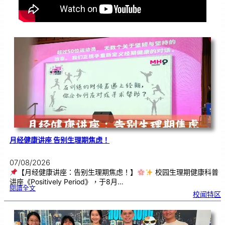
月经健康讲座 告别生理期焦虑！
07/08/2026
【月经健康讲座：告别生理期焦虑！】
校园生理期健康科普
讲座《Positively Period》，于8月…
:
閱讀全文
月
校闻特区
经
健
康
讲
座
告
别
生
理