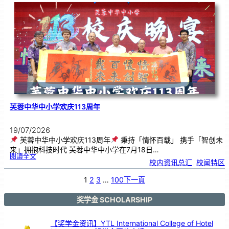
．
工
笔
雅
集
．
长
荣
丹
青
》
书
画
展
开
幕
芙蓉中华中小学欢庆113周年
19/07/2026
芙蓉中华中小学欢庆113周年
秉持「情怀百载」 携手「智创未
来」拥抱科技时代 芙蓉中华中小学在7月18日…
:
閱讀全文
芙
校内资讯总汇
, 
校闻特区
蓉
中
华
中
小
1
2
3
…
100
下一頁
学
欢
庆
1
1
3
奖学金 SCHOLARSHIP
周
年
【奖学金资讯】YTL International College of Hotel