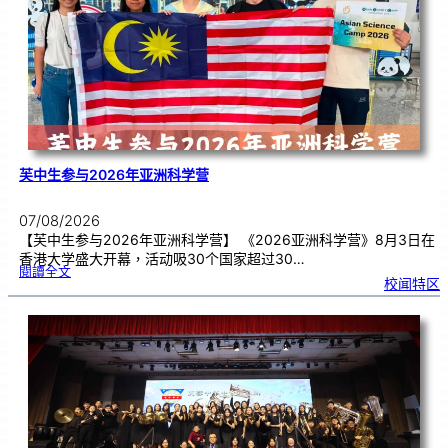
期
焦
虑
！
芙中生参与2026年亚洲科学营
07/08/2026
【芙中生参与2026年亚洲科学营】 《2026亚洲科学营》8月3日在
香港大学盛大开幕，活动吸30个国家超过30…
:
閱讀全文
芙
校闻特区
中
生
参
与
2
0
2
6
年
亚
洲
科
学
营