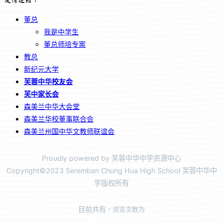
董总
我是中学生
董总师培专案
教总
新纪元大学
芙蓉中华校友会
芙中家长会
森美兰中华大会堂
森美兰华校董事联合会
森美兰州国中华文教师联谊会
Proudly powered by 芙蓉中华中学资源中心
Copyright©2023 Seremban Chung Hua High School 芙蓉中华中
学版权所有
目前共有
，浏览次数为