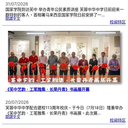
31/07/2026
国家学院到访芙中 举办青年公民素质讲座 芙蓉中华中学日前迎来一
群特别的客人，首相署马来西亚国家学院日前安排了一…
:
閱讀全文
努
校闻特区
鲁
与
国
家
学
院
到
访
芙
中
分
享
青
年
领
袖
素
质
讲
座
《芙中艺韵．工笔雅集．长荣丹青》书画展开幕
20/07/2026
芙蓉中华中学配合建校113周年校庆，于今日（7月18日）隆重举办
《芙中艺韵．工笔雅集．长荣丹青》书画展。此次展…
:
閱讀全文
《
校闻特区
芙
中
艺
韵