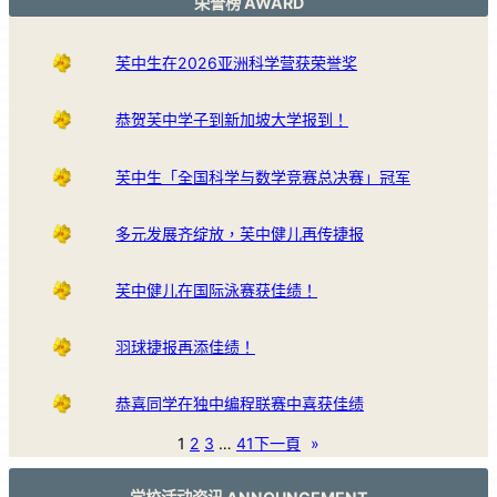
荣誉榜 AWARD
芙中生在2026亚洲科学营获荣誉奖
恭贺芙中学子到新加坡大学报到！
芙中生「全国科学与数学竞赛总决赛」冠军
多元发展齐绽放，芙中健儿再传捷报
芙中健儿在国际泳赛获佳绩！
羽球捷报再添佳绩！
恭喜同学在独中编程联赛中喜获佳绩
1
2
3
…
41
下一頁
»