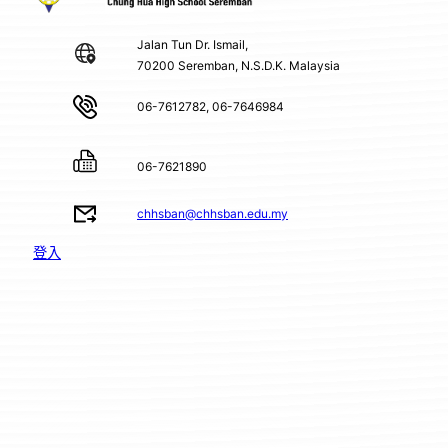
Jalan Tun Dr. Ismail,
70200 Seremban, N.S.D.K. Malaysia
06-7612782, 06-7646984
06-7621890
chhsban@chhsban.edu.my
登入