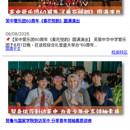
芙中管乐团60周年《奏花悦韵》圆满演出
06/08/2026
【芙中管乐团60周年《奏花悦韵》圆满演出】 芙蓉中华中学管乐
团于8月1日晚，在该校综合礼堂盛大举办“60周年…
:
閱讀全文
芙
校闻特区
中
管
乐
团
6
0
周
年
《
奏
花
悦
韵
》
圆
满
演
出
努鲁与国家学院到访芙中 分享青年领袖素质讲座