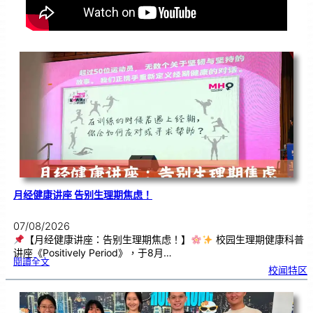
月经健康讲座 告别生理期焦虑！
07/08/2026
【月经健康讲座：告别生理期焦虑！】
校园生理期健康科普
讲座《Positively Period》，于8月…
:
閱讀全文
月
校闻特区
经
健
康
讲
座
告
别
生
理