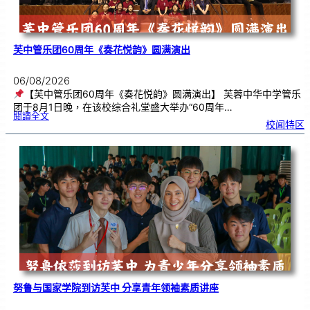
芙中管乐团60周年《奏花悦韵》圆满演出
06/08/2026
【芙中管乐团60周年《奏花悦韵》圆满演出】 芙蓉中华中学管乐
团于8月1日晚，在该校综合礼堂盛大举办“60周年…
:
閱讀全文
芙
校闻特区
中
管
乐
团
6
0
周
年
《
奏
花
悦
韵
》
圆
满
演
出
努鲁与国家学院到访芙中 分享青年领袖素质讲座