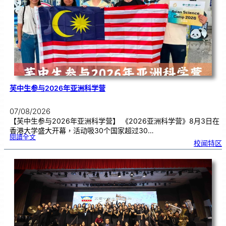
期
焦
虑
！
芙中生参与2026年亚洲科学营
07/08/2026
【芙中生参与2026年亚洲科学营】 《2026亚洲科学营》8月3日在
香港大学盛大开幕，活动吸30个国家超过30…
:
閱讀全文
芙
校闻特区
中
生
参
与
2
0
2
6
年
亚
洲
科
学
营