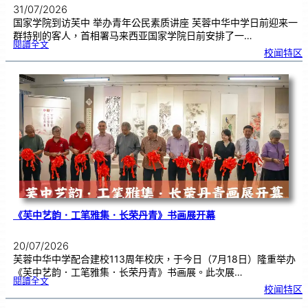
31/07/2026
国家学院到访芙中 举办青年公民素质讲座 芙蓉中华中学日前迎来一
群特别的客人，首相署马来西亚国家学院日前安排了一…
:
閱讀全文
努
校闻特区
鲁
与
国
家
学
院
到
访
芙
中
分
享
青
年
领
袖
素
质
讲
座
《芙中艺韵．工笔雅集．长荣丹青》书画展开幕
20/07/2026
芙蓉中华中学配合建校113周年校庆，于今日（7月18日）隆重举办
《芙中艺韵．工笔雅集．长荣丹青》书画展。此次展…
:
閱讀全文
《
校闻特区
芙
中
艺
韵