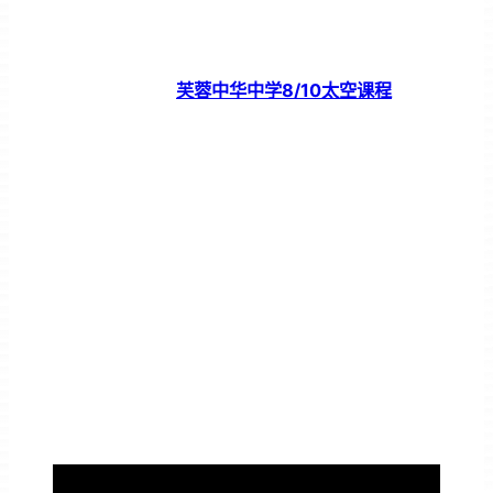
芙蓉中华中学8/10太空课程