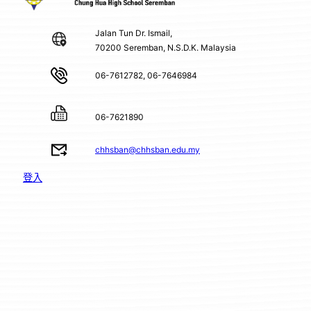
Jalan Tun Dr. Ismail,
70200 Seremban, N.S.D.K. Malaysia
06-7612782, 06-7646984
06-7621890
chhsban@chhsban.edu.my
登入