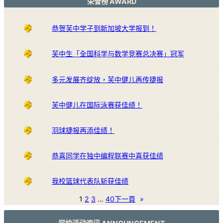
荣誉榜 AWARD
恭贺芙中学子到新加坡大学报到！
芙中生「全国科学与数学竞赛总决赛」冠军
多元发展齐绽放，芙中健儿再传捷报
芙中健儿在国际泳赛获佳绩！
羽球捷报再添佳绩！
恭喜同学在独中编程联赛中喜获佳绩
我校篮球代表队斩获佳绩
1
2
3
…
40
下一頁
»