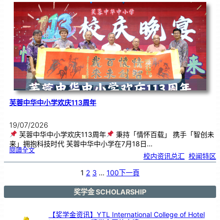
．
工
笔
雅
集
．
长
荣
丹
青
》
书
画
展
开
幕
芙蓉中华中小学欢庆113周年
19/07/2026
芙蓉中华中小学欢庆113周年
秉持「情怀百载」 携手「智创未
来」拥抱科技时代 芙蓉中华中小学在7月18日…
:
閱讀全文
芙
校内资讯总汇
, 
校闻特区
蓉
中
华
中
小
1
2
3
…
100
下一頁
学
欢
庆
1
1
3
奖学金 SCHOLARSHIP
周
年
【奖学金资讯】YTL International College of Hotel