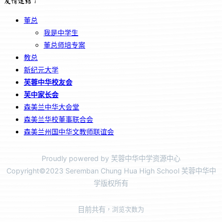
友情连结：
董总
我是中学生
董总师培专案
教总
新纪元大学
芙蓉中华校友会
芙中家长会
森美兰中华大会堂
森美兰华校董事联合会
森美兰州国中华文教师联谊会
Proudly powered by 芙蓉中华中学资源中心
Copyright©2023 Seremban Chung Hua High School 芙蓉中华中
学版权所有
目前共有
，浏览次数为