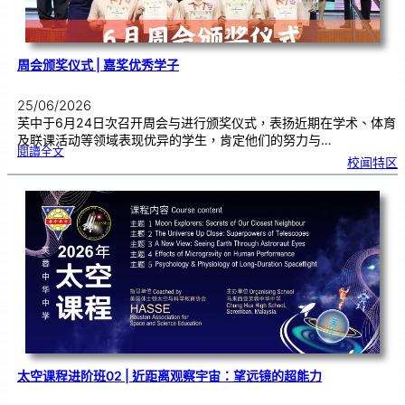
周会颁奖仪式 | 嘉奖优秀学子
25/06/2026
芙中于6月24日次召开周会与进行颁奖仪式，表扬近期在学术、体育
及联课活动等领域表现优异的学生，肯定他们的努力与…
:
閱讀全文
周
校闻特区
会
颁
奖
仪
式
|
嘉
奖
优
秀
学
子
太空课程进阶班02 | 近距离观察宇宙：望远镜的超能力