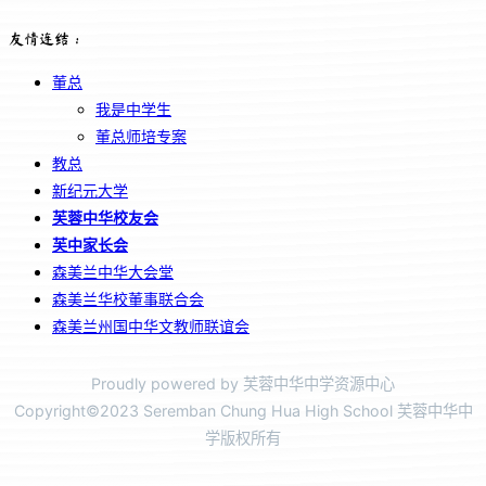
友情连结：
董总
我是中学生
董总师培专案
教总
新纪元大学
芙蓉中华校友会
芙中家长会
森美兰中华大会堂
森美兰华校董事联合会
森美兰州国中华文教师联谊会
Proudly powered by 芙蓉中华中学资源中心
Copyright©2023 Seremban Chung Hua High School 芙蓉中华中
学版权所有