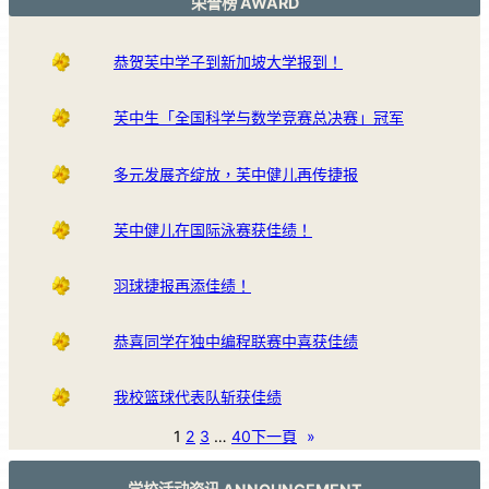
荣誉榜 AWARD
恭贺芙中学子到新加坡大学报到！
芙中生「全国科学与数学竞赛总决赛」冠军
多元发展齐绽放，芙中健儿再传捷报
芙中健儿在国际泳赛获佳绩！
羽球捷报再添佳绩！
恭喜同学在独中编程联赛中喜获佳绩
我校篮球代表队斩获佳绩
1
2
3
…
40
下一頁
»