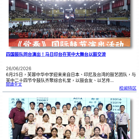
金
牌
！
四国鼓队同台演出！马日印台在芙中大舞台以鼓交流
26/06/2026
6月25日，芙蓉中华中学迎来来自日本、印尼及台湾的鼓艺团队，与
芙中二十四节令鼓队齐聚综合礼堂，以鼓会友、以艺传…
:
閱讀全文
四
校闻特区
国
鼓
队
同
台
演
出
！
马
日
印
台
在
芙
中
大
舞
台
以
鼓
交
流