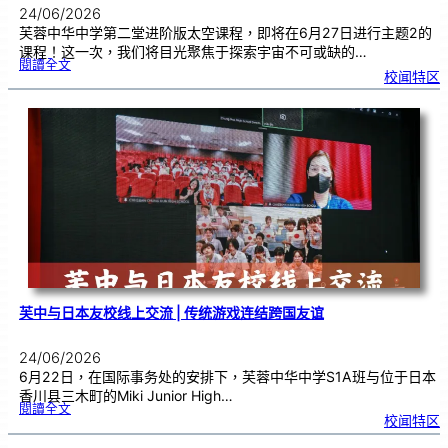
24/06/2026
芙蓉中华中学第二堂进阶版太空课程，即将在6月27日进行主题2的
课程！这一次，我们将目光聚焦于探索宇宙不可或缺的…
:
閱讀全文
太
校闻特区
空
课
程
进
阶
班
0
2
|
近
距
离
观
察
宇
宙
：
望
远
镜
的
超
能
力
芙中与日本友校线上交流 | 传统游戏连结跨国友谊
24/06/2026
6月22日，在国际事务处的安排下，芙蓉中华中学S1A班与位于日本
香川县三木町的Miki Junior High…
:
閱讀全文
芙
校闻特区
中
与
日
本