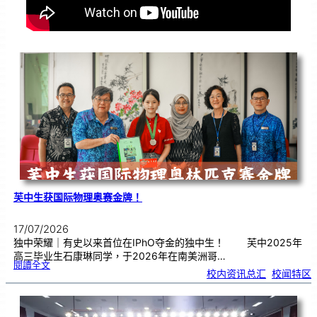
芙中生获国际物理奥赛金牌！
17/07/2026
独中荣耀｜有史以来首位在IPhO夺金的独中生！ 芙中2025年
高三毕业生石康琳同学，于2026年在南美洲哥…
:
閱讀全文
芙
校内资讯总汇
, 
校闻特区
中
生
获
国
际
物
理
奥
赛