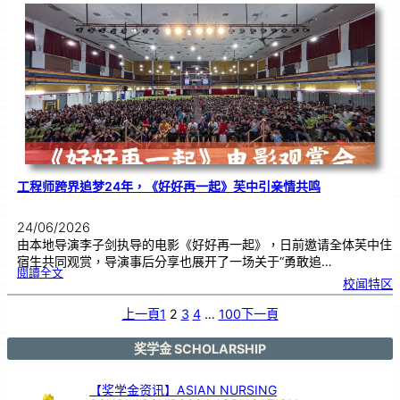
友
校
线
上
交
流
|
传
统
游
戏
连
结
跨
国
友
谊
工程师跨界追梦24年，《好好再一起》芙中引亲情共鸣
24/06/2026
由本地导演李子剑执导的电影《好好再一起》，日前邀请全体芙中住
宿生共同观赏，导演事后分享也展开了一场关于“勇敢追…
:
閱讀全文
工
校闻特区
程
师
跨
界
追
上一頁
1
2
3
4
…
100
下一頁
梦
2
4
年
，
《
奖学金 SCHOLARSHIP
好
好
再
一
起
》
【奖学金资讯】ASIAN NURSING
芙
中