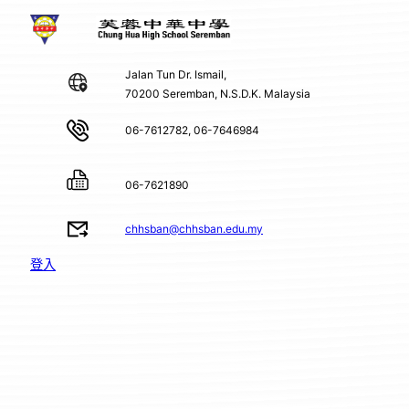
Jalan Tun Dr. Ismail,
70200 Seremban, N.S.D.K. Malaysia
06-7612782, 06-7646984
06-7621890
chhsban@chhsban.edu.my
登入