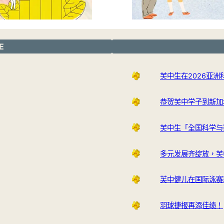
E
芙中生在2026亚
恭贺芙中学子到新加
芙中生「全国科学与
多元发展齐绽放，芙
芙中健儿在国际泳赛
羽球捷报再添佳绩！