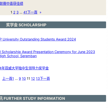
联赛中喜获佳绩
1
2
3
…
41
下一頁
»
奖学金 SCHOLARSHIP
versity Outstanding Students Award 2024
larship Award Presentation Ceremony for June 2023
High School, Seremban
24年双威大学独中生领导力奖学金
上一頁
1
…
9
10
11
12
13
下一頁
 FURTHER STUDY INFORMATION