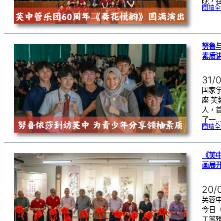
晚，在
閱讀全
努鲁
素质
31/
国家
座 
人，
了一
閱讀全
《芙
画展
20/
芙蓉中
今日
工笔