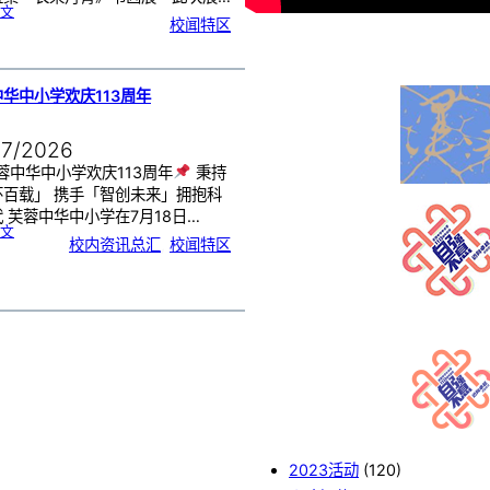
:
文
《
校闻特区
芙
中
艺
韵
．
工
笔
雅
集
．
华中小学欢庆113周年
长
荣
丹
青
》
书
07/2026
画
展
开
幕
蓉中华中小学欢庆113周年
秉持
怀百载」 携手「智创未来」拥抱科
 芙蓉中华中小学在7月18日…
:
文
芙
校内资讯总汇
, 
校闻特区
蓉
中
华
中
小
学
欢
庆
1
1
3
周
年
2023活动
(120)