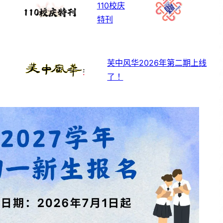
110校庆
特刊
芙中风华2026年第二期上线
了！