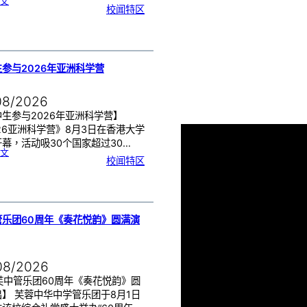
:
文
月
校闻特区
经
健
康
讲
座
告
别
生
理
期
焦
虑
参与2026年亚洲科学营
！
08/2026
生参与2026年亚洲科学营】
26亚洲科学营》8月3日在香港大学
幕，活动吸30个国家超过30…
:
文
芙
校闻特区
中
生
参
与
2
0
2
6
年
亚
洲
科
管乐团60周年《奏花悦韵》圆满演
学
营
08/2026
芙中管乐团60周年《奏花悦韵》圆
】 芙蓉中华中学管乐团于8月1日