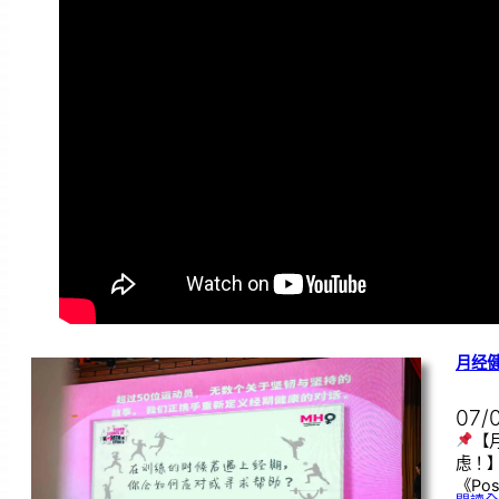
月经
07/
【
虑！
《Pos