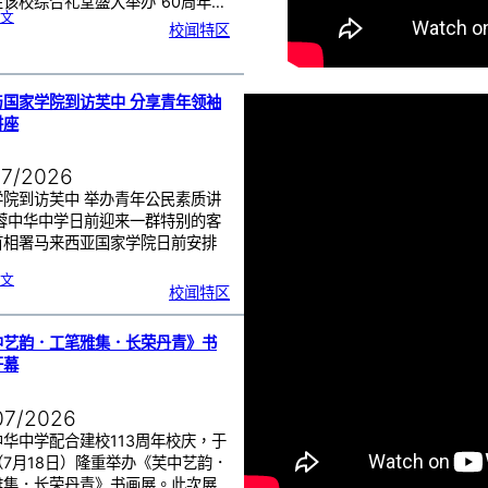
该校综合礼堂盛大举办“60周年…
:
文
芙
校闻特区
中
管
乐
团
6
0
周
年
《
奏
与国家学院到访芙中 分享青年领袖
花
悦
讲座
韵
》
圆
满
演
出
07/2026
学院到访芙中 举办青年公民素质讲
芙蓉中华中学日前迎来一群特别的客
首相署马来西亚国家学院日前安排
…
:
文
努
校闻特区
鲁
与
国
家
学
院
到
中艺韵．工笔雅集．长荣丹青》书
访
芙
中
开幕
分
享
青
年
领
袖
07/2026
素
质
讲
座
华中学配合建校113周年校庆，于
（7月18日）隆重举办《芙中艺韵．
雅集．长荣丹青》书画展。此次展…