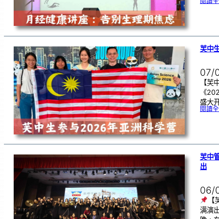
閱讀全
芙中生
07/
【芙中
《20
盛大开
閱讀全
芙中
出
06/
【
满演出