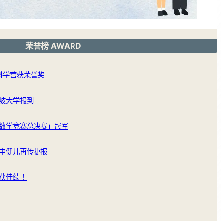
荣誉榜 AWARD
洲科学营获荣誉奖
坡大学报到！
数学竞赛总决赛」冠军
中健儿再传捷报
获佳绩！