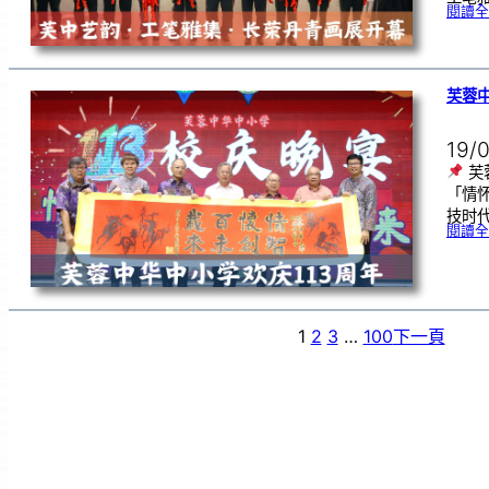
閱讀全
芙蓉中
19/
芙
「情
技时代
閱讀全
1
2
3
…
100
下一頁