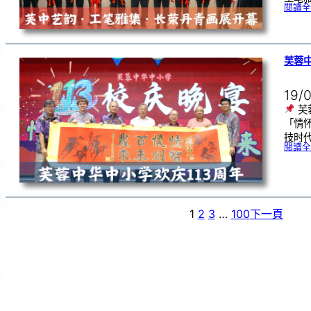
閱讀全
芙蓉中
19/
芙
「情
技时代
閱讀全
1
2
3
…
100
下一頁