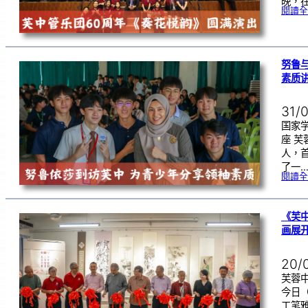
晚，在
閱讀全
努鲁
素质
31/
国家
座 
人，
了一
閱讀全
《芙
画展
20/
芙蓉中
今日
工笔