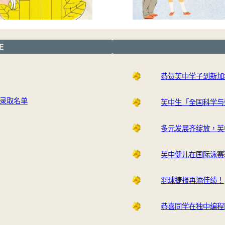
E
恭贺芙中学子到新加
生录取名单
芙中生「全国科学与
多元发展齐绽放，芙
芙中健儿在国际泳赛
羽球捷报再添佳绩！
恭喜同学在独中编程