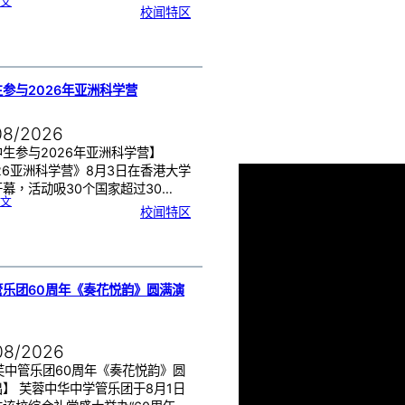
:
文
月
校闻特区
经
健
康
讲
座
告
别
生
理
期
焦
虑
参与2026年亚洲科学营
！
08/2026
生参与2026年亚洲科学营】
26亚洲科学营》8月3日在香港大学
幕，活动吸30个国家超过30…
:
文
芙
校闻特区
中
生
参
与
2
0
2
6
年
亚
洲
科
管乐团60周年《奏花悦韵》圆满演
学
营
08/2026
芙中管乐团60周年《奏花悦韵》圆
】 芙蓉中华中学管乐团于8月1日