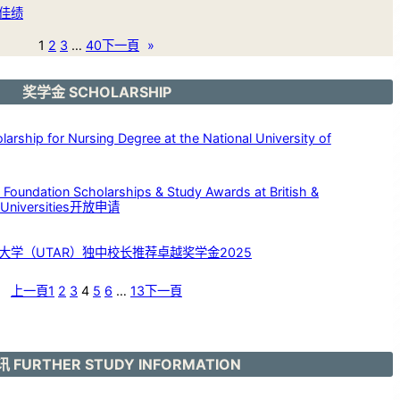
佳绩
1
2
3
…
40
下一頁
»
奖学金 SCHOLARSHIP
p for Nursing Degree at the National University of
dation Scholarships & Study Awards at British &
c Universities开放申请
大学（UTAR）独中校长推荐卓越奖学金2025
上一頁
1
2
3
4
5
6
…
13
下一頁
 FURTHER STUDY INFORMATION