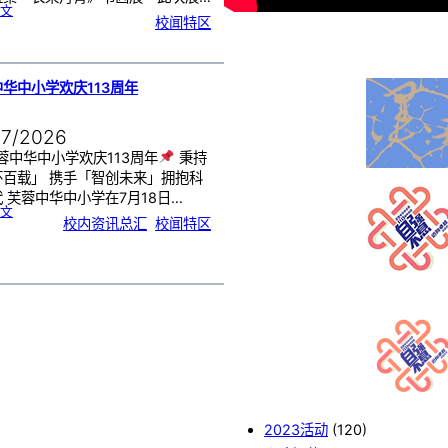
:
文
《
校闻特区
芙
中
艺
韵
．
工
笔
雅
集
．
华中小学欢庆113周年
长
荣
丹
青
》
书
07/2026
画
展
开
幕
蓉中华中小学欢庆113周年
秉持
怀百载」 携手「智创未来」拥抱科
 芙蓉中华中小学在7月18日…
:
文
芙
校内资讯总汇
, 
校闻特区
蓉
中
华
中
小
学
欢
庆
1
1
3
周
年
2023活动
(120)