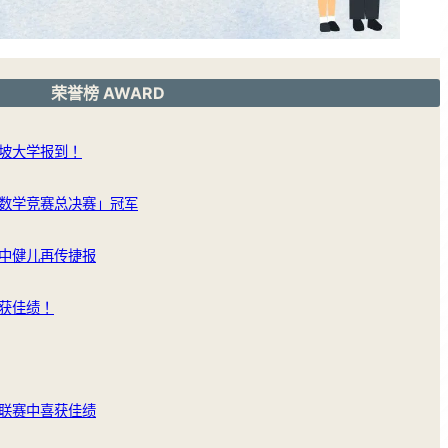
荣誉榜 AWARD
坡大学报到！
数学竞赛总决赛」冠军
中健儿再传捷报
获佳绩！
联赛中喜获佳绩