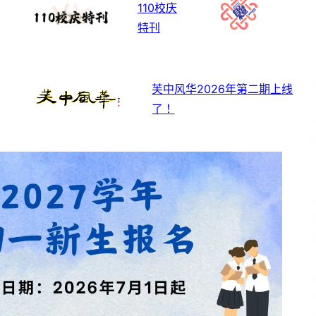
110校庆
特刊
芙中风华2026年第二期上线
了！