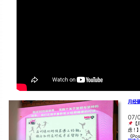
月经
07/
【
虑！
《Pos