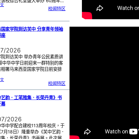
该校综合礼堂盛大举办“60周年…
:
文
芙
校闻特区
中
管
乐
团
6
0
周
年
《
奏
与国家学院到访芙中 分享青年领袖
花
悦
讲座
韵
》
圆
满
演
出
07/2026
学院到访芙中 举办青年公民素质讲
芙蓉中华中学日前迎来一群特别的客
首相署马来西亚国家学院日前安排
…
:
文
努
校闻特区
鲁
与
国
家
学
院
到
中艺韵．工笔雅集．长荣丹青》书
访
芙
中
开幕
分
享
青
年
领
袖
07/2026
素
质
讲
座
华中学配合建校113周年校庆，于
（7月18日）隆重举办《芙中艺韵．
雅集．长荣丹青》书画展。此次展…