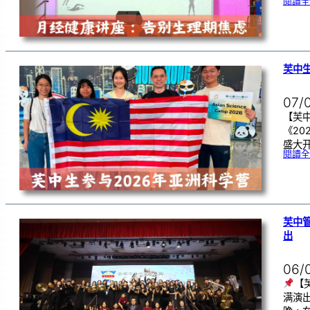
閱讀全
芙中生
07/
【芙中
《20
盛大开
閱讀全
芙中
出
06/
【
满演出