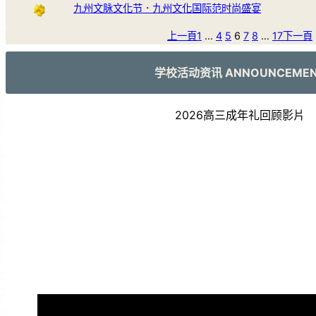
九州文脉文化节．九州文化国际范时尚盛宴
上一頁
1
…
4
5
6
7
8
…
17
下一頁
学校活动资讯 ANNOUNCEME
2026高三成年礼回顾影片