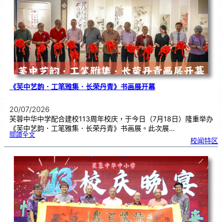
中
分
享
青
年
领
袖
素
质
讲
座
《芙中艺韵．工笔雅集．长荣丹青》书画展开幕
20/07/2026
芙蓉中华中学配合建校113周年校庆，于今日（7月18日）隆重举办
《芙中艺韵．工笔雅集．长荣丹青》书画展。此次展…
:
閱讀全文
《
校闻特区
芙
中
艺
韵
．
工
笔
雅
集
．
长
荣
丹
青
》
书
画
展
开
幕