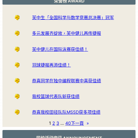
荣誉榜 AWARD
芙中生「全国科学与数学竞赛总决赛」冠军
多元发展齐绽放，芙中健儿再传捷报
芙中健儿在国际泳赛获佳绩！
羽球捷报再添佳绩！
恭喜同学在独中编程联赛中喜获佳绩
我校篮球代表队斩获佳绩
恭喜我校田径队队MSSD获多项佳绩
1
2
3
…
40
下一頁
»