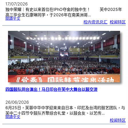
17/07/2026
独中荣耀｜有史以来首位在IPhO夺金的独中生！ 芙中2025年
高三毕业生石康琳同学，于2026年在南美洲哥…
:
閱讀全文
芙
校内资讯总汇
, 
校闻特区
中
生
获
国
际
物
理
奥
赛
金
牌
！
四国鼓队同台演出！马日印台在芙中大舞台以鼓交流
26/06/2026
6月25日，芙蓉中华中学迎来来自日本、印尼及台湾的鼓艺团队，与
芙中二十四节令鼓队齐聚综合礼堂，以鼓会友、以艺传…
:
閱讀全文
四
校闻特区
国
鼓
队
同