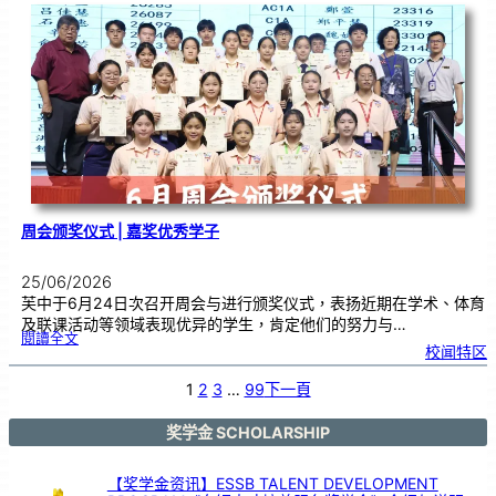
台
演
出
！
马
日
印
台
在
芙
中
大
舞
台
以
鼓
交
流
周会颁奖仪式 | 嘉奖优秀学子
25/06/2026
芙中于6月24日次召开周会与进行颁奖仪式，表扬近期在学术、体育
及联课活动等领域表现优异的学生，肯定他们的努力与…
:
閱讀全文
周
校闻特区
会
颁
奖
仪
式
1
2
3
…
99
下一頁
|
嘉
奖
优
秀
学
奖学金 SCHOLARSHIP
子
【奖学金资讯】ESSB TALENT DEVELOPMENT