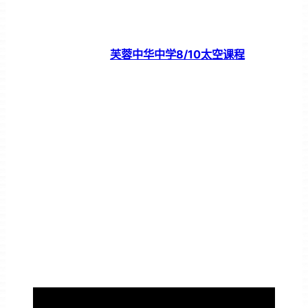
芙蓉中华中学8/10太空课程