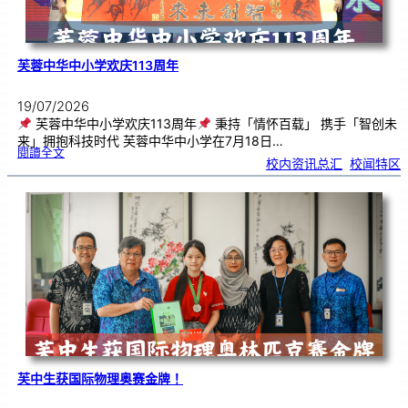
芙蓉中华中小学欢庆113周年
19/07/2026
芙蓉中华中小学欢庆113周年
秉持「情怀百载」 携手「智创未
来」拥抱科技时代 芙蓉中华中小学在7月18日…
:
閱讀全文
芙
校内资讯总汇
, 
校闻特区
蓉
中
华
中
小
学
欢
庆
1
1
3
周
年
芙中生获国际物理奥赛金牌！