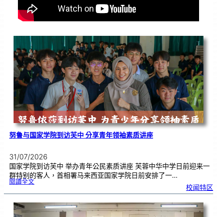
努鲁与国家学院到访芙中 分享青年领袖素质讲座
31/07/2026
国家学院到访芙中 举办青年公民素质讲座 芙蓉中华中学日前迎来一
群特别的客人，首相署马来西亚国家学院日前安排了一…
:
閱讀全文
努
校闻特区
鲁
与
国
家
学
院
到
访
芙