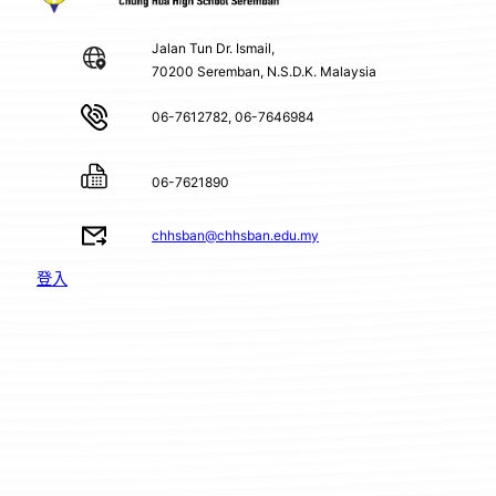
Jalan Tun Dr. Ismail,
70200 Seremban, N.S.D.K. Malaysia
06-7612782, 06-7646984
06-7621890
chhsban@chhsban.edu.my
登入