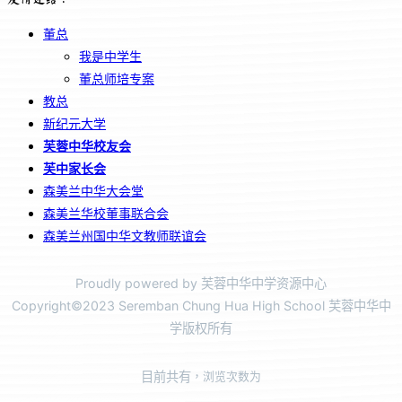
董总
我是中学生
董总师培专案
教总
新纪元大学
芙蓉中华校友会
芙中家长会
森美兰中华大会堂
森美兰华校董事联合会
森美兰州国中华文教师联谊会
Proudly powered by 芙蓉中华中学资源中心
Copyright©2023 Seremban Chung Hua High School 芙蓉中华中
学版权所有
目前共有
，浏览次数为