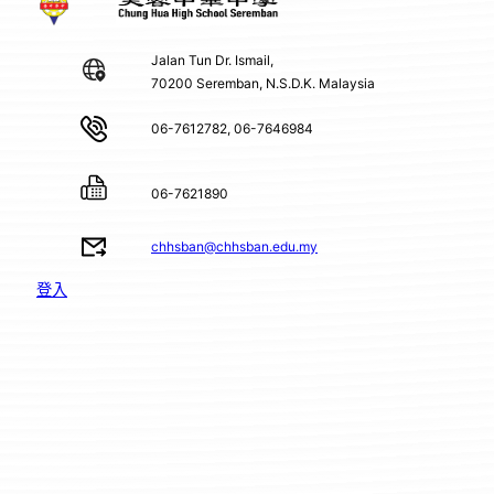
Jalan Tun Dr. Ismail,
70200 Seremban, N.S.D.K. Malaysia
06-7612782, 06-7646984
06-7621890
chhsban@chhsban.edu.my
登入