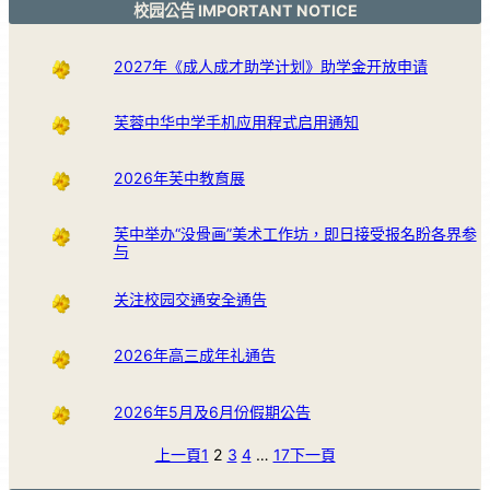
校园公告 IMPORTANT NOTICE
2027年《成人成才助学计划》助学金开放申请
芙蓉中华中学手机应用程式启用通知
2026年芙中教育展
芙中举办“没骨画”美术工作坊，即日接受报名盼各界参
与
关注校园交通安全通告
2026年高三成年礼通告
2026年5月及6月份假期公告
上一頁
1
2
3
4
…
17
下一頁