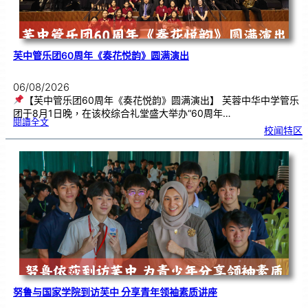
芙中管乐团60周年《奏花悦韵》圆满演出
06/08/2026
【芙中管乐团60周年《奏花悦韵》圆满演出】 芙蓉中华中学管乐
团于8月1日晚，在该校综合礼堂盛大举办“60周年…
:
閱讀全文
芙
校闻特区
中
管
乐
团
6
0
周
年
《
奏
花
悦
韵
》
圆
满
演
出
努鲁与国家学院到访芙中 分享青年领袖素质讲座