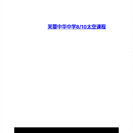
芙蓉中华中学8/10太空课程