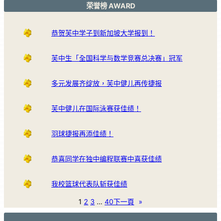
荣誉榜 AWARD
恭贺芙中学子到新加坡大学报到！
芙中生「全国科学与数学竞赛总决赛」冠军
多元发展齐绽放，芙中健儿再传捷报
芙中健儿在国际泳赛获佳绩！
羽球捷报再添佳绩！
恭喜同学在独中编程联赛中喜获佳绩
我校篮球代表队斩获佳绩
1
2
3
…
40
下一頁
»