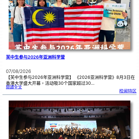
理
期
焦
虑
！
芙中生参与2026年亚洲科学营
07/08/2026
【芙中生参与2026年亚洲科学营】 《2026亚洲科学营》8月3日在
香港大学盛大开幕，活动吸30个国家超过30…
:
閱讀全文
芙
校闻特区
中
生
参
与
2
0
2
6
年
亚
洲
科
学
营