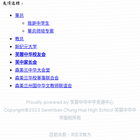
友情连结：
董总
我是中学生
董总师培专案
教总
新纪元大学
芙蓉中华校友会
芙中家长会
森美兰中华大会堂
森美兰华校董事联合会
森美兰州国中华文教师联谊会
Proudly powered by 芙蓉中华中学资源中心
Copyright©2023 Seremban Chung Hua High School 芙蓉中华中
学版权所有
目前共有
，浏览次数为