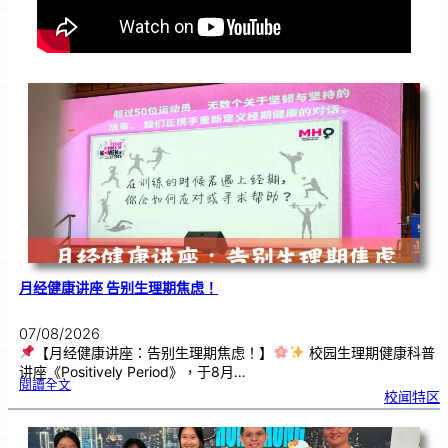
月经健康讲座 告别生理期焦虑！
07/08/2026
【月经健康讲座：告别生理期焦虑！】
校园生理期健康科普
讲座《Positively Period》，于8月…
:
閱讀全文
月
校闻特区
经
健
康
讲
座
告
别
生