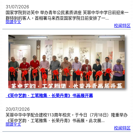
31/07/2026
国家学院到访芙中 举办青年公民素质讲座 芙蓉中华中学日前迎来一
群特别的客人，首相署马来西亚国家学院日前安排了一…
:
閱讀全文
努
校闻特区
鲁
与
国
家
学
院
到
访
芙
中
分
享
青
年
领
袖
素
质
讲
座
《芙中艺韵．工笔雅集．长荣丹青》书画展开幕
20/07/2026
芙蓉中华中学配合建校113周年校庆，于今日（7月18日）隆重举办
《芙中艺韵．工笔雅集．长荣丹青》书画展。此次展…
:
閱讀全文
《
校闻特区
芙
中
艺