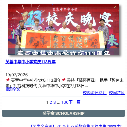
韵
．
工
笔
雅
集
．
长
荣
丹
青
》
书
画
展
开
幕
芙蓉中华中小学欢庆113周年
19/07/2026
芙蓉中华中小学欢庆113周年
秉持「情怀百载」 携手「智创未
来」拥抱科技时代 芙蓉中华中小学在7月18日…
:
閱讀全文
芙
校内资讯总汇
, 
校闻特区
蓉
中
华
中
小
1
2
3
…
100
下一頁
学
欢
庆
1
1
3
奖学金 SCHOLARSHIP
周
年
【奖学金资讯】2025年双威教育集团独中生 “领导力”