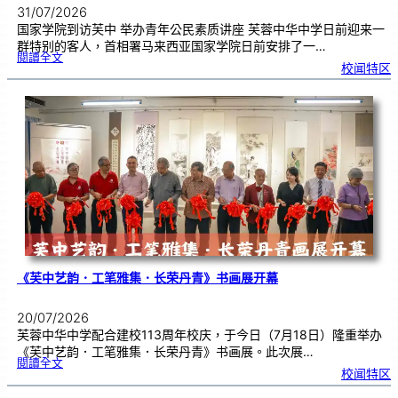
31/07/2026
国家学院到访芙中 举办青年公民素质讲座 芙蓉中华中学日前迎来一
群特别的客人，首相署马来西亚国家学院日前安排了一…
:
閱讀全文
努
校闻特区
鲁
与
国
家
学
院
到
访
芙
中
分
享
青
年
领
袖
素
质
讲
座
《芙中艺韵．工笔雅集．长荣丹青》书画展开幕
20/07/2026
芙蓉中华中学配合建校113周年校庆，于今日（7月18日）隆重举办
《芙中艺韵．工笔雅集．长荣丹青》书画展。此次展…
:
閱讀全文
《
校闻特区
芙
中
艺
韵