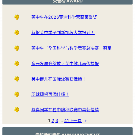
荣誉榜 AWARD
芙中生在2026亚洲科学营获荣誉奖
恭贺芙中学子到新加坡大学报到！
芙中生「全国科学与数学竞赛总决赛」冠军
多元发展齐绽放，芙中健儿再传捷报
芙中健儿在国际泳赛获佳绩！
羽球捷报再添佳绩！
恭喜同学在独中编程联赛中喜获佳绩
1
2
3
…
41
下一頁
»