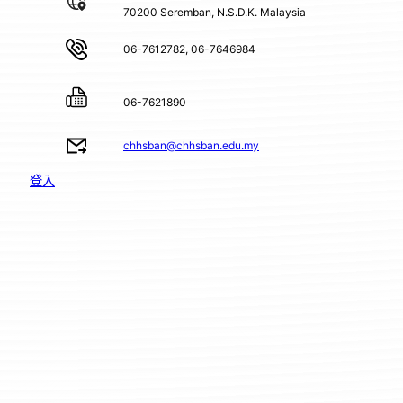
70200 Seremban, N.S.D.K. Malaysia
06-7612782, 06-7646984
06-7621890
chhsban@chhsban.edu.my
登入