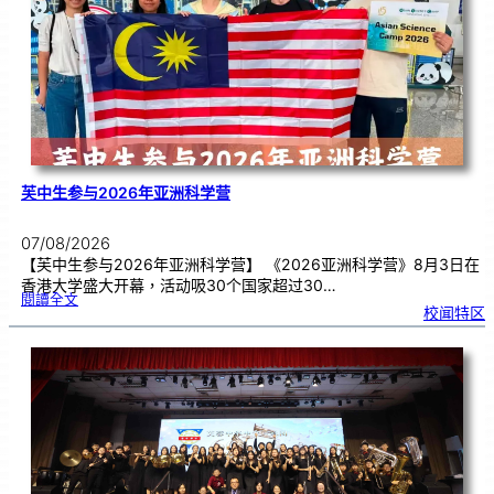
期
焦
虑
！
芙中生参与2026年亚洲科学营
07/08/2026
【芙中生参与2026年亚洲科学营】 《2026亚洲科学营》8月3日在
香港大学盛大开幕，活动吸30个国家超过30…
:
閱讀全文
芙
校闻特区
中
生
参
与
2
0
2
6
年
亚
洲
科
学
营