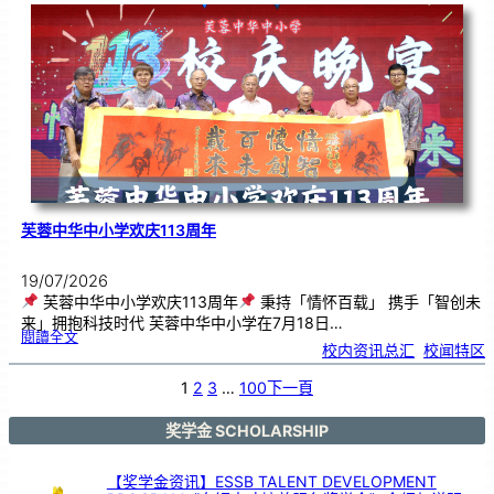
．
工
笔
雅
集
．
长
荣
丹
青
》
书
画
展
开
幕
芙蓉中华中小学欢庆113周年
19/07/2026
芙蓉中华中小学欢庆113周年
秉持「情怀百载」 携手「智创未
来」拥抱科技时代 芙蓉中华中小学在7月18日…
:
閱讀全文
芙
校内资讯总汇
, 
校闻特区
蓉
中
华
中
小
1
2
3
…
100
下一頁
学
欢
庆
1
1
3
奖学金 SCHOLARSHIP
周
年
【奖学金资讯】ESSB TALENT DEVELOPMENT