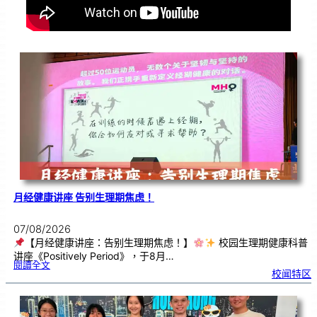
月经健康讲座 告别生理期焦虑！
07/08/2026
【月经健康讲座：告别生理期焦虑！】
校园生理期健康科普
讲座《Positively Period》，于8月…
:
閱讀全文
月
校闻特区
经
健
康
讲
座
告
别
生
理