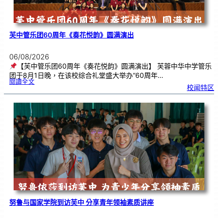
芙中管乐团60周年《奏花悦韵》圆满演出
06/08/2026
【芙中管乐团60周年《奏花悦韵》圆满演出】 芙蓉中华中学管乐
团于8月1日晚，在该校综合礼堂盛大举办“60周年…
:
閱讀全文
芙
校闻特区
中
管
乐
团
6
0
周
年
《
奏
花
悦
韵
》
圆
满
演
出
努鲁与国家学院到访芙中 分享青年领袖素质讲座