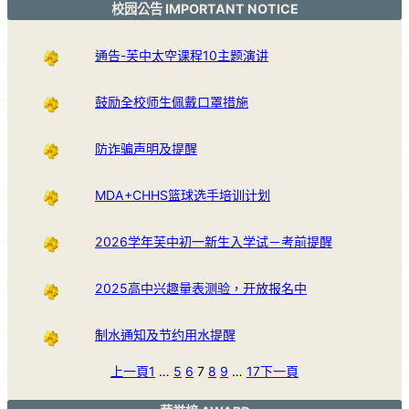
校园公告 IMPORTANT NOTICE
通告-芙中太空课程10主题演讲
鼓励全校师生佩戴口罩措施
防诈骗声明及提醒
MDA+CHHS篮球选手培训计划
2026学年芙中初一新生入学试－考前提醒
2025高中兴趣量表测验，开放报名中
制水通知及节约用水提醒
上一頁
1
…
5
6
7
8
9
…
17
下一頁