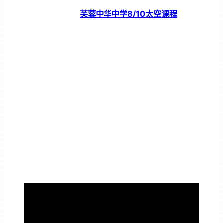
芙蓉中华中学8/10太空课程