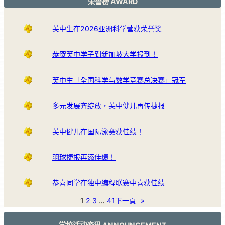
荣誉榜 AWARD
芙中生在2026亚洲科学营获荣誉奖
恭贺芙中学子到新加坡大学报到！
芙中生「全国科学与数学竞赛总决赛」冠军
多元发展齐绽放，芙中健儿再传捷报
芙中健儿在国际泳赛获佳绩！
羽球捷报再添佳绩！
恭喜同学在独中编程联赛中喜获佳绩
1
2
3
…
41
下一頁
»