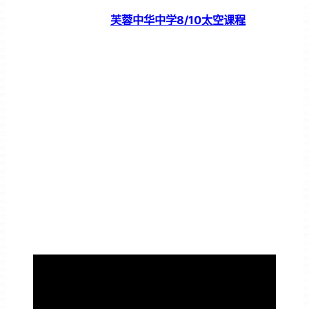
芙蓉中华中学8/10太空课程