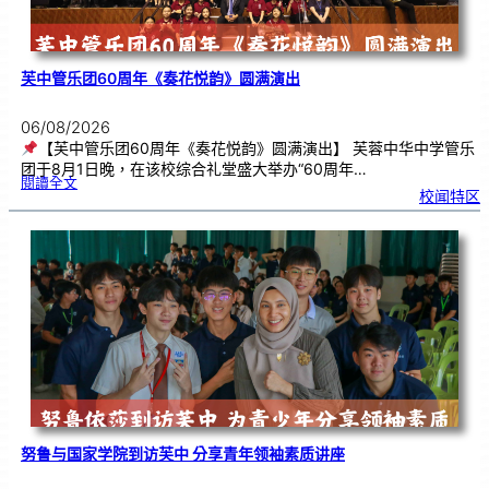
芙中管乐团60周年《奏花悦韵》圆满演出
06/08/2026
【芙中管乐团60周年《奏花悦韵》圆满演出】 芙蓉中华中学管乐
团于8月1日晚，在该校综合礼堂盛大举办“60周年…
:
閱讀全文
芙
校闻特区
中
管
乐
团
6
0
周
年
《
奏
花
悦
韵
》
圆
满
演
出
努鲁与国家学院到访芙中 分享青年领袖素质讲座