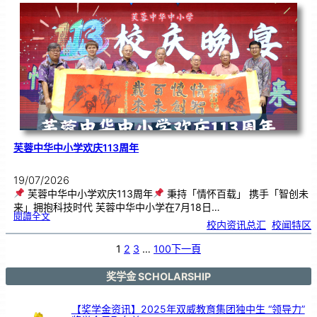
．
工
笔
雅
集
．
长
荣
丹
青
》
书
画
展
开
幕
芙蓉中华中小学欢庆113周年
19/07/2026
芙蓉中华中小学欢庆113周年
秉持「情怀百载」 携手「智创未
来」拥抱科技时代 芙蓉中华中小学在7月18日…
:
閱讀全文
芙
校内资讯总汇
, 
校闻特区
蓉
中
华
中
小
1
2
3
…
100
下一頁
学
欢
庆
1
1
3
奖学金 SCHOLARSHIP
周
年
【奖学金资讯】2025年双威教育集团独中生 “领导力”