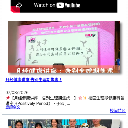
月经健康讲座 告别生理期焦虑！
07/08/2026
【月经健康讲座：告别生理期焦虑！】
校园生理期健康科普
讲座《Positively Period》，于8月…
:
閱讀全文
月
校闻特区
经
健
康
讲
座
告
别
生
理