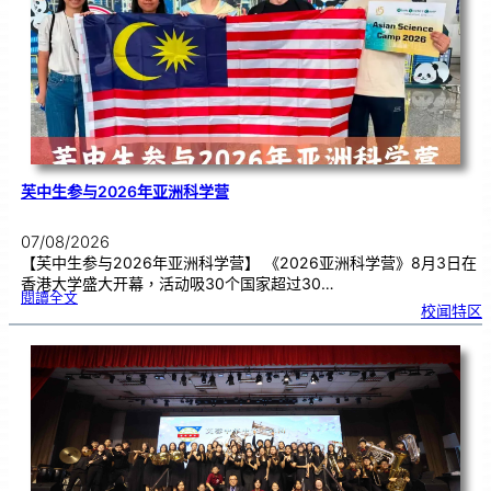
期
焦
虑
！
芙中生参与2026年亚洲科学营
07/08/2026
【芙中生参与2026年亚洲科学营】 《2026亚洲科学营》8月3日在
香港大学盛大开幕，活动吸30个国家超过30…
:
閱讀全文
芙
校闻特区
中
生
参
与
2
0
2
6
年
亚
洲
科
学
营