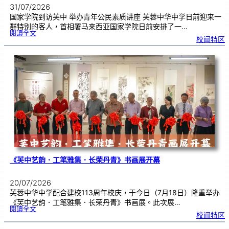
31/07/2026
国家学院到访芙中 举办青年公民素质讲座 芙蓉中华中学日前迎来一
群特别的客人，首相署马来西亚国家学院日前安排了一…
:
閱讀全文
努
校闻特区
鲁
与
国
家
学
院
到
访
芙
中
分
享
青
年
领
袖
素
质
讲
座
《芙中艺韵．工笔雅集．长荣丹青》书画展开幕
20/07/2026
芙蓉中华中学配合建校113周年校庆，于今日（7月18日）隆重举办
《芙中艺韵．工笔雅集．长荣丹青》书画展。此次展…
:
閱讀全文
《
校闻特区
芙
中
艺
韵