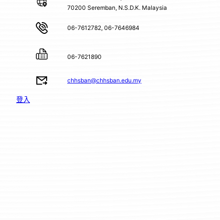
70200 Seremban, N.S.D.K. Malaysia
06-7612782, 06-7646984
06-7621890
chhsban@chhsban.edu.my
登入