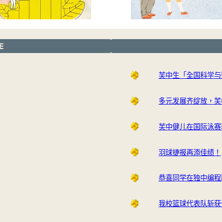
E
芙中生「全国科学与
多元发展齐绽放，芙
芙中健儿在国际泳赛
羽球捷报再添佳绩！
恭喜同学在独中编程
我校篮球代表队斩获