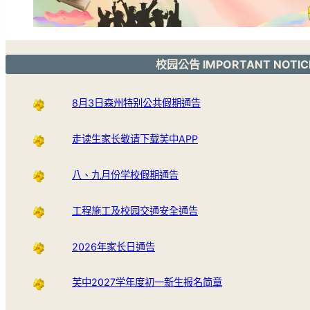
校园公告 IMPORTANT NOTIC
8月3日森州特别公共假期通告
走读生家长敬请下载芙中APP
八、九月份学校假期通告
工程施工及校园交通安全通告
2026年家长日通告
芙中2027学年度初一新生报名简章