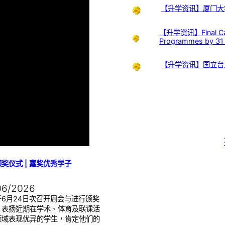
【升学资讯】厦门大
【升学资讯】Final Call:
Programmes by 31
【升学资讯】国立台
奖仪式 | 嘉奖优秀学子
06/2026
于6月24日次召开周会与进行颁奖
，表扬近期在学术、体育及联课活
领域表现优异的学生，肯定他们的