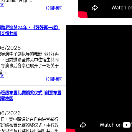
i Junior High…
:
文
芙
校闻特区
中
与
日
本
友
校
线
上
交
流
师跨界追梦24年，《好好再一起》
|
传
引亲情共鸣
统
游
戏
连
结
跨
国
06/2026
友
谊
地导演李子剑执导的电影《好好再
》，日前邀请全体芙中住宿生共同
，导演事后分享也展开了一场关于
追…
:
文
工
校闻特区
程
师
跨
界
追
梦
2
班级布置比赛颁奖仪式 |创意布置
4
年
，
温馨校园
《
好
好
再
一
起
06/2026
》
芙
中
引
22日，芙中联课处在自由讲堂举行
亲
情
节班级布置比赛颁奖仪式，由行政
共
鸣
长龙思岑及获奖班级班导师共同出