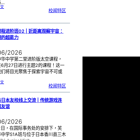
与…
:
文
周
校闻特区
会
颁
奖
仪
式
|
嘉
奖
优
秀
程进阶班02 | 近距离观察宇宙：
学
子
镜的超能力
06/2026
中华中学第二堂进阶版太空课程，
6月27日进行主题2的课程！这一
我们将目光聚焦于探索宇宙不可或
…
:
文
太
校闻特区
空
课
程
进
阶
班
0
日本友校线上交流 | 传统游戏连
2
|
近
国友谊
距
离
观
察
宇
宙
06/2026
：
望
远
镜
22日，在国际事务处的安排下，芙
的
超
华中学S1A班与位于日本香川县三木
能
力