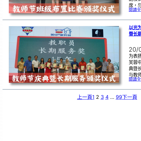
席，
閱讀全
以光
暨长
20/
为表
芙蓉
典暨
与教
閱讀全
上一頁
1
2
3
4
…
99
下一頁