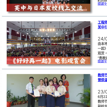
町的Mik
閱讀全
工程
芙中
24/
由本
一起
观赏
“勇敢
閱讀全
教师节
营造
23/
6月
教师
副校