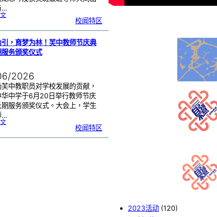
与…
:
文
教
校闻特区
师
节
班
级
布
置
比
为引，育梦为林！芙中教师节庆典
赛
颁
奖
期服务颁奖仪式
仪
式
|
创
意
布
06/2026
置
营
造
温
扬芙中教职员对学校发展的贡献，
馨
校
中华中学于6月20日举行教师节庆
园
长期服务颁奖仪式。大会上，学生
师…
:
文
以
校闻特区
光
为
引
，
育
梦
为
林
！
芙
中
教
师
节
庆
典
暨
长
期
服
务
颁
奖
仪
2023活动
(120)
式