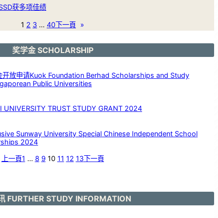
SSD获多项佳绩
1
2
3
…
40
下一頁
»
奖学金 SCHOLARSHIP
请Kuok Foundation Berhad Scholarships and Study
aporean Public Universities
NIVERSITY TRUST STUDY GRANT 2024
 Sunway University Special Chinese Independent School
rships 2024
上一頁
1
…
8
9
10
11
12
13
下一頁
 FURTHER STUDY INFORMATION