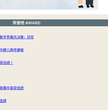
荣誉榜 AWARD
数学竞赛总决赛」冠军
中健儿再传捷报
获佳绩！
联赛中喜获佳绩
佳绩