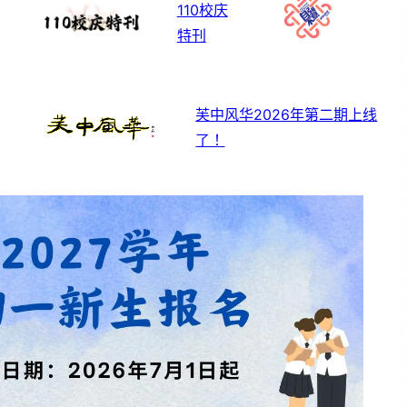
110校庆
特刊
芙中风华2026年第二期上线
了！