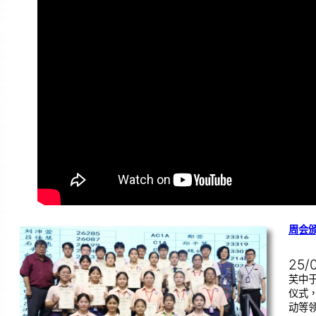
周会颁
25/
芙中
仪式
动等