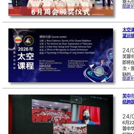
努力
閱讀全
太空课
望远
24/
芙蓉
即将在
次，
缺的
閱讀全
芙中与
结跨
24/
6月
蓉中