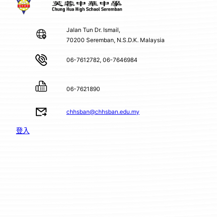
Jalan Tun Dr. Ismail,
70200 Seremban, N.S.D.K. Malaysia
06-7612782, 06-7646984
06-7621890
chhsban@chhsban.edu.my
登入