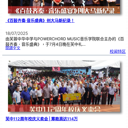
《百鼓齐奏·音乐盛典》创大马新纪录！
18/07/2025
由芙蓉中华中学与POWERCHORD MUSIC音乐学院联合主办的《百
鼓齐奏．音乐盛典》，于7月4日晚在芙中礼…
:
閱讀全文
《
校闻特区
百
鼓
齐
奏
·
音
乐
盛
典
》
创
大
马
新
纪
录
！
芙中112周年校庆义卖会 | 筹款高达114万