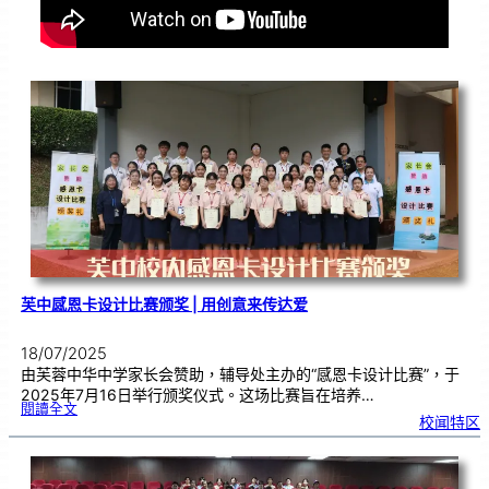
芙中感恩卡设计比赛颁奖 | 用创意来传达爱
18/07/2025
由芙蓉中华中学家长会赞助，辅导处主办的“感恩卡设计比赛”，于
2025年7月16日举行颁奖仪式。这场比赛旨在培养…
:
閱讀全文
芙
校闻特区
中
感
恩
卡
设
计
比
赛
颁