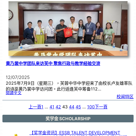
周
年
校
庆
义
卖
会
汇
报
|
7
月
1
3
日
恭
候
光
临
黄乃裳中学团队来访芙中 聚焦行政与教学经验交流
12/07/2025
2025年7月9日（星期三），芙蓉中华中学迎来了由校长卢友雄率队
的诗巫黄乃裳中学访问团。此行适逢芙中筹备112…
:
閱讀全文
黄
校闻特区
乃
裳
中
学
团
上一頁
1
…
41
42
43
44
45
…
100
下一頁
队
来
访
芙
中
聚
奖学金 SCHOLARSHIP
焦
行
政
与
教
学
【奖学金资讯】ESSB TALENT DEVELOPMENT
经
验