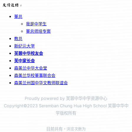
友情连结：
董总
我是中学生
董总师培专案
教总
新纪元大学
芙蓉中华校友会
芙中家长会
森美兰中华大会堂
森美兰华校董事联合会
森美兰州国中华文教师联谊会
Proudly powered by 芙蓉中华中学资源中心
Copyright©2023 Seremban Chung Hua High School 芙蓉中华中
学版权所有
目前共有
，浏览次数为