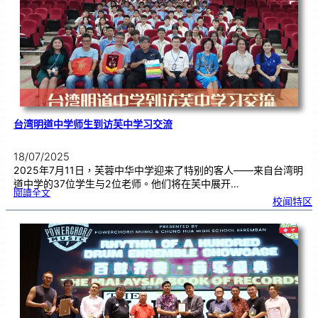
奖
|
用
创
意
来
传
达
爱
台湾明道中学师生到访芙中学习交流
18/07/2025
2025年7月11日，芙蓉中华中学迎来了特别的客人——来自台湾明
道中学的37位学生与2位老师。他们将在芙中展开…
:
閱讀全文
台
校闻特区
湾
明
道
中
学
师
生
到
访
芙
中
学
习
交
流