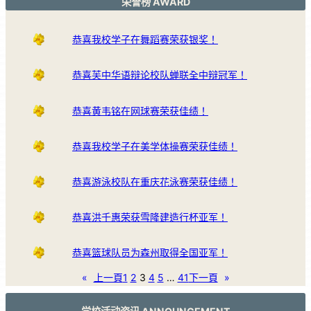
荣誉榜 AWARD
恭喜我校学子在舞蹈赛荣获银奖！
恭喜芙中华语辩论校队蝉联全中辩冠军！
恭喜黄韦铭在网球赛荣获佳绩！
恭喜我校学子在美学体操赛荣获佳绩！
恭喜游泳校队在重庆花泳赛荣获佳绩！
恭喜洪千惠荣获雪隆建造行杯亚军！
恭喜篮球队员为森州取得全国亚军！
«
上一頁
1
2
3
4
5
…
41
下一頁
»