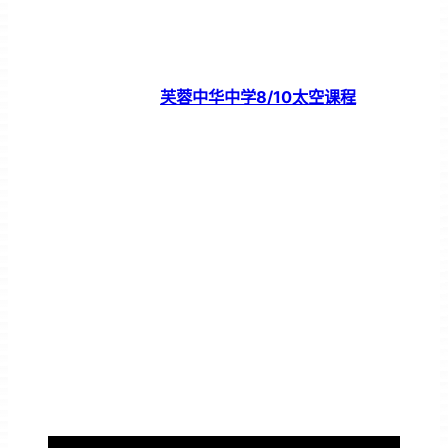
芙蓉中华中学8/10太空课程