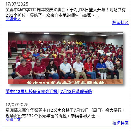
17/07/2025
芙蓉中华中学112周年校庆义卖会，于7月13日盛大开幕！现场共有
232个摊位，集结了一众来自本地的师生与商家，…
:
閱讀全文
芙
校闻特区
中
1
1
2
周
年
校
庆
义
卖
会
|
筹
款
高
达
1
1
4
万
芙中112周年校庆义卖会汇报 | 7月13日恭候光临
12/07/2025
星洲情义嘉年华暨芙中112义卖会将于7月13日（周日）盛大举行，
现场将设有232个多元丰富的摊位，恭候各界人士…
:
閱讀全文
芙
校闻特区
中
1
1
2