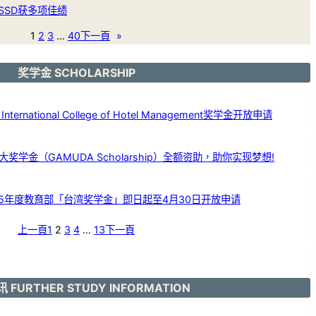
SSD获多项佳绩
1
2
3
…
40
下一頁
»
奖学金 SCHOLARSHIP
ernational College of Hotel Management奖学金开放申请
学金（GAMUDA Scholarship）全额资助，助你实现梦想!
25年度教育部「台湾奖学金」即日起至4月30日开放申请
上一頁
1
2
3
4
…
13
下一頁
 FURTHER STUDY INFORMATION