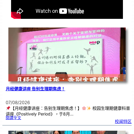
月经健康讲座 告别生理期焦虑！
07/08/2026
【月经健康讲座：告别生理期焦虑！】
校园生理期健康科普
讲座《Positively Period》，于8月…
:
閱讀全文
月
校闻特区
经
健
康
讲
座
告