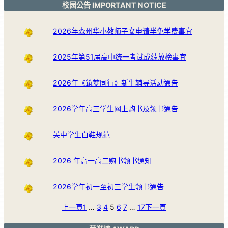
校园公告 IMPORTANT NOTICE
2026年森州华小教师子女申请半免学费事宜
2025年第51届高中统一考试成绩放榜事宜
2026年《筑梦同行》新生辅导活动通告
2026学年高三学生网上购书及领书通告
芙中学生白鞋规范
2026 年高一高二购书领书通知
2026学年初一至初三学生领书通告
上一頁
1
…
3
4
5
6
7
…
17
下一頁