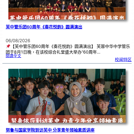
芙中管乐团60周年《奏花悦韵》圆满演出
06/08/2026
【芙中管乐团60周年《奏花悦韵》圆满演出】 芙蓉中华中学管乐
团于8月1日晚，在该校综合礼堂盛大举办“60周年…
:
閱讀全文
芙
校闻特区
中
管
乐
团
6
0
周
年
《
奏
花
悦
韵
》
圆
满
演
出
努鲁与国家学院到访芙中 分享青年领袖素质讲座