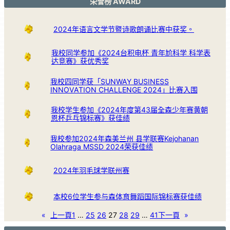
荣誉榜 AWARD
2024年语言文学节暨诗歌朗诵比赛中获奖。
我校同学参加《2024台积电杯 青年尬科学 科学表
达竞赛》获优秀奖
我校四同学获「SUNWAY BUSINESS
INNOVATION CHALLENGE 2024」比赛入围
我校学生参加《2024年度第43届全森少年赛黄朝
恩杯乒乓锦标赛》获佳绩
我校参加2024年森美兰州 县学联赛Kejohanan
Olahraga MSSD 2024荣获佳绩
2024年羽毛球学联州赛
本校6位学生参与森体育舞蹈国际锦标赛获佳绩
«
上一頁
1
…
25
26
27
28
29
…
41
下一頁
»