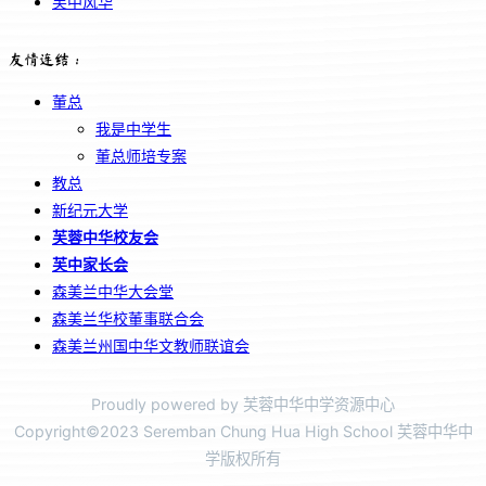
芙中风华
友情连结：
董总
我是中学生
董总师培专案
教总
新纪元大学
芙蓉中华校友会
芙中家长会
森美兰中华大会堂
森美兰华校董事联合会
森美兰州国中华文教师联谊会
Proudly powered by 芙蓉中华中学资源中心
Copyright©2023 Seremban Chung Hua High School 芙蓉中华中
学版权所有