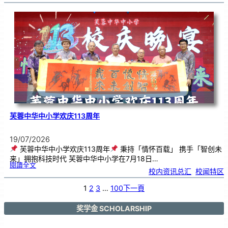
艺
韵
．
工
笔
雅
集
．
长
荣
丹
青
》
书
画
展
开
幕
芙蓉中华中小学欢庆113周年
19/07/2026
芙蓉中华中小学欢庆113周年
秉持「情怀百载」 携手「智创未
来」拥抱科技时代 芙蓉中华中小学在7月18日…
:
閱讀全文
芙
校内资讯总汇
, 
校闻特区
蓉
中
华
中
小
1
2
3
…
100
下一頁
学
欢
庆
1
1
3
奖学金 SCHOLARSHIP
周
年