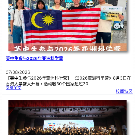
别
生
理
期
焦
虑
！
芙中生参与2026年亚洲科学营
07/08/2026
【芙中生参与2026年亚洲科学营】 《2026亚洲科学营》8月3日在
香港大学盛大开幕，活动吸30个国家超过30…
:
閱讀全文
芙
校闻特区
中
生
参
与
2
0
2
6
年
亚
洲
科
学
营