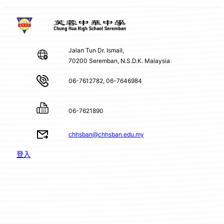
Jalan Tun Dr. Ismail,
70200 Seremban, N.S.D.K. Malaysia
06-7612782, 06-7646984
06-7621890
chhsban@chhsban.edu.my
登入