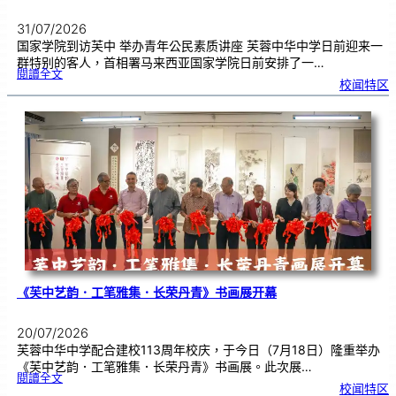
31/07/2026
国家学院到访芙中 举办青年公民素质讲座 芙蓉中华中学日前迎来一
群特别的客人，首相署马来西亚国家学院日前安排了一…
:
閱讀全文
努
校闻特区
鲁
与
国
家
学
院
到
访
芙
中
分
享
青
年
领
袖
素
质
讲
座
《芙中艺韵．工笔雅集．长荣丹青》书画展开幕
20/07/2026
芙蓉中华中学配合建校113周年校庆，于今日（7月18日）隆重举办
《芙中艺韵．工笔雅集．长荣丹青》书画展。此次展…
:
閱讀全文
《
校闻特区
芙
中