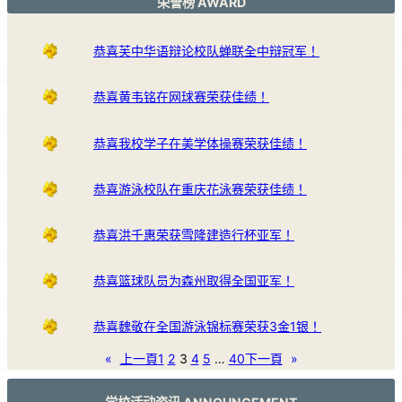
荣誉榜 AWARD
恭喜芙中华语辩论校队蝉联全中辩冠军！
恭喜黄韦铭在网球赛荣获佳绩！
恭喜我校学子在美学体操赛荣获佳绩！
恭喜游泳校队在重庆花泳赛荣获佳绩！
恭喜洪千惠荣获雪隆建造行杯亚军！
恭喜篮球队员为森州取得全国亚军！
恭喜魏敬在全国游泳锦标赛荣获3金1银！
«
上一頁
1
2
3
4
5
…
40
下一頁
»