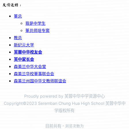
友情连结：
董总
我是中学生
董总师培专案
教总
新纪元大学
芙蓉中华校友会
芙中家长会
森美兰中华大会堂
森美兰华校董事联合会
森美兰州国中华文教师联谊会
Proudly powered by 芙蓉中华中学资源中心
Copyright©2023 Seremban Chung Hua High School 芙蓉中华中
学版权所有
目前共有
，浏览次数为