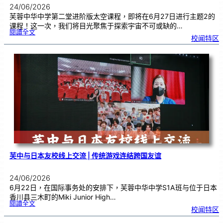
24/06/2026
芙蓉中华中学第二堂进阶版太空课程，即将在6月27日进行主题2的
课程！这一次，我们将目光聚焦于探索宇宙不可或缺的…
:
閱讀全文
太
校闻特区
空
课
程
进
阶
班
0
2
|
近
距
离
观
察
宇
宙
：
望
远
镜
的
超
能
力
芙中与日本友校线上交流 | 传统游戏连结跨国友谊
24/06/2026
6月22日，在国际事务处的安排下，芙蓉中华中学S1A班与位于日本
香川县三木町的Miki Junior High…
:
閱讀全文
芙
校闻特区
中
与
日
本