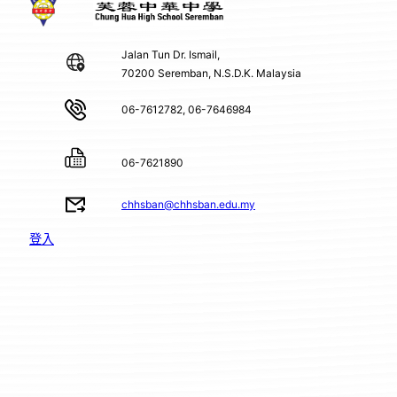
Jalan Tun Dr. Ismail,
70200 Seremban, N.S.D.K. Malaysia
06-7612782, 06-7646984
06-7621890
chhsban@chhsban.edu.my
登入