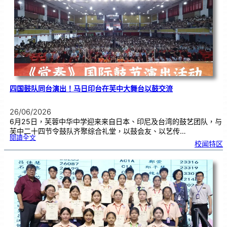
金
牌
！
四国鼓队同台演出！马日印台在芙中大舞台以鼓交流
26/06/2026
6月25日，芙蓉中华中学迎来来自日本、印尼及台湾的鼓艺团队，与
芙中二十四节令鼓队齐聚综合礼堂，以鼓会友、以艺传…
:
閱讀全文
四
校闻特区
国
鼓
队
同
台
演
出
！
马
日
印
台
在
芙
中
大
舞
台
以
鼓
交
流