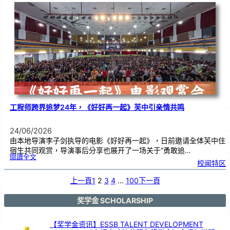
友
校
线
上
交
流
|
传
统
游
戏
连
结
跨
国
友
谊
工程师跨界追梦24年，《好好再一起》芙中引亲情共鸣
24/06/2026
由本地导演李子剑执导的电影《好好再一起》，日前邀请全体芙中住
宿生共同观赏，导演事后分享也展开了一场关于“勇敢追…
:
閱讀全文
工
校闻特区
程
师
跨
界
追
上一頁
1
2
3
4
…
100
下一頁
梦
2
4
年
，
《
奖学金 SCHOLARSHIP
好
好
再
一
起
》
【奖学金资讯】ESSB TALENT DEVELOPMENT
芙
中