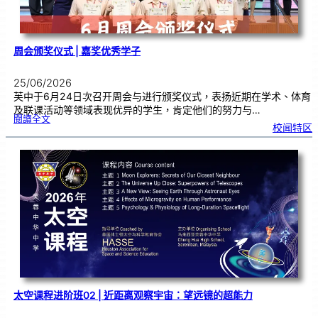
周会颁奖仪式 | 嘉奖优秀学子
25/06/2026
芙中于6月24日次召开周会与进行颁奖仪式，表扬近期在学术、体育
及联课活动等领域表现优异的学生，肯定他们的努力与…
:
閱讀全文
周
校闻特区
会
颁
奖
仪
式
|
嘉
奖
优
秀
学
子
太空课程进阶班02 | 近距离观察宇宙：望远镜的超能力