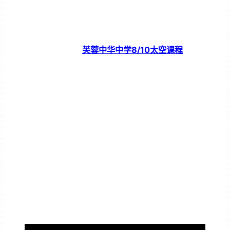
芙蓉中华中学8/10太空课程