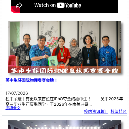
芙中生获国际物理奥赛金牌！
17/07/2026
独中荣耀｜有史以来首位在IPhO夺金的独中生！ 芙中2025年
高三毕业生石康琳同学，于2026年在南美洲哥…
:
閱讀全文
芙
校内资讯总汇
, 
校闻特区
中
生
获
国
际
物
理
奥
赛