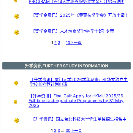
PROGRAM《东钢人才培养服务奖学金》介绍与说明
引
亲
情
共
鸣
【奖学金资讯】2025年《黄亚枝奖学金》开放申请！
【奖学金资讯】人才培育奖学金(学士班) 专案
1
2
3
…
13
下一頁
升学资讯 FURTHER STUDY INFORMATION
【升学资讯】厦门大学2026学年马来西亚华文独立中
学校长推荐计划申请
【升学资讯】Final Call: Apply for HKMU 2025/26
Full-time Undergraduate Programmes by 31 May
2025
【升学资讯】国立台北科技大学侨生单独招生报名中
1
2
3
…
30
下一頁